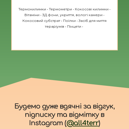
Термокилимки • Термометри • Кокосові килимки •
Вітаміни • 3Д фони, укриття, вологі камери •
Кокосовий субстрат • Поїлки • Засіб для миття
тераріумів • Пінцети •
Будемо дуже вдячні за відгук,
підписку та відмітку в
Instagram (
@all4terr
)