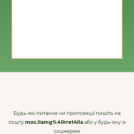
Будь-які питання чи пропозиції пишіть на
пошту
moc.liamg%40rret4lla
або у будь-яку із
соцмереж