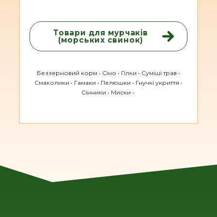
Товари для мурчаків
(морських свинок)
Беззерновий корм • Сіно • Гілки • Суміші трав •
Смаколики • Гамаки • Пелюшки • Гнучкі укриття •
Сінники • Миски •