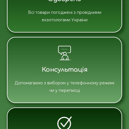
Всі товари погоджені з провідними
екзотологами України
Консультація
Допомагаємо з вибором у телефонному режимі
чи у переписці