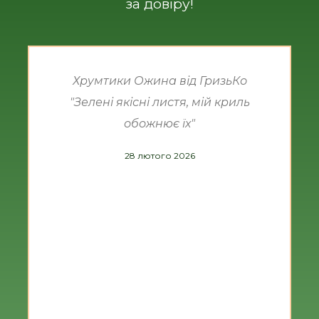
за довіру!
Хрумтики Ожина від ГризьКо
"Зелені якісні листя, мій криль
обожнює їх"
28 лютого 2026