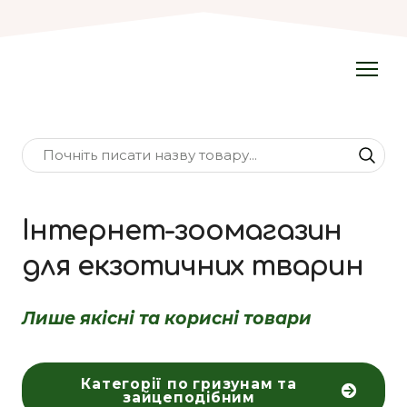
Інтернет-зоомагазин
для екзотичних тварин
Лише якісні та корисні товари
Категорії по гризунам та
зайцеподібним