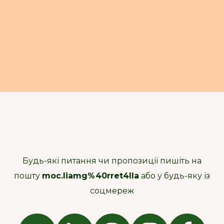
Будь-які питання чи пропозиції пишіть на
пошту
moc.liamg%40rret4lla
або у будь-яку із
соцмереж