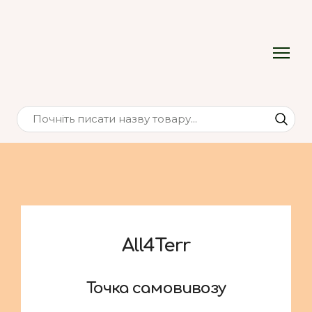
All4Terr
Точка самовивозу