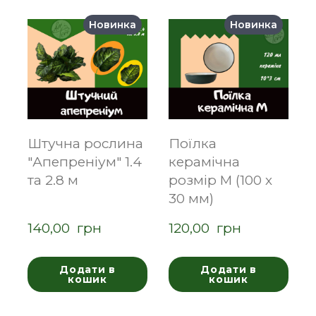
Новинка
Новинка
Штучна рослина
Поїлка
"Апепреніум" 1.4
керамічна
та 2.8 м
розмір M (100 х
30 мм)
140,00  грн
120,00  грн
Додати в
Додати в
кошик
кошик