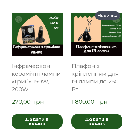
Новинка
Інфрачервоні
Плафон з
керамічні лампи
кріпленням для
«Гриб» 150W,
ІЧ лампи до 250
200W
Вт
270,00  грн
1 800,00  грн
Додати в
Додати в
кошик
кошик