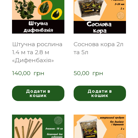
Штучна рослина
Соснова кора 2л
1.4 м та 2.8 м
та 5л
«Дифенбахія»
140,00  грн
50,00  грн
Додати в
Додати в
кошик
кошик