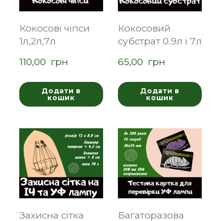
Кокосові чіпси
Кокосовий
1л,2л,7л
субстрат 0.9л і 7л
110,00  грн
65,00  грн
Додати в
Додати в
кошик
кошик
Захисна сітка
Багаторазова