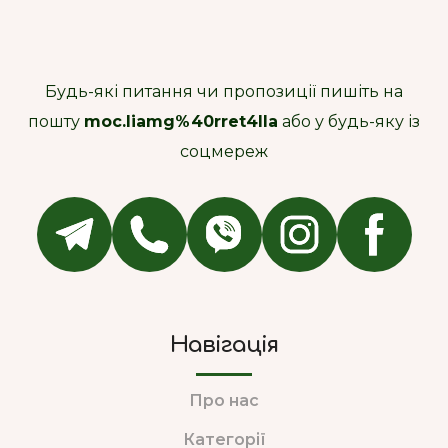
Будь-які питання чи пропозиції пишіть на
пошту
moc.liamg%40rret4lla
або у будь-яку із
соцмереж
Навігація
Про нас
Категорії