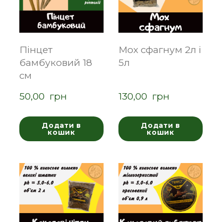
Пінцет
Мох сфагнум 2л і
бамбуковий 18
5л
см
50,00  грн
130,00  грн
Додати в
Додати в
кошик
кошик