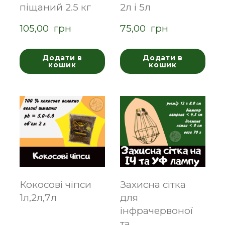
піщаний 2.5 кг
2л і 5л
105,00  грн
75,00  грн
Додати в
Додати в
кошик
кошик
Кокосові чіпси
Захисна сітка
1л,2л,7л
для
інфрачервоної
та