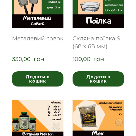
Металевий совок
Скляна поїлка S
(68 x 68 мм)
330,00  грн
100,00  грн
Додати в
Додати в
кошик
кошик