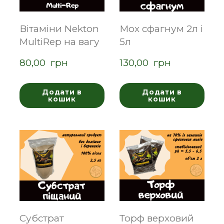
Вітаміни Nekton
Мох сфагнум 2л і
MultiRep на вагу
5л
80,00  грн
130,00  грн
Додати в
Додати в
кошик
кошик
Субстрат
Торф верховий