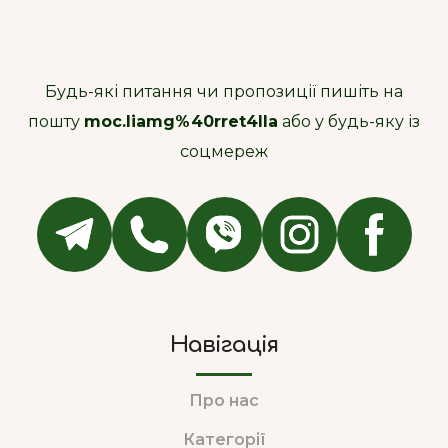
Будь-які питання чи пропозиції пишіть на
пошту
moc.liamg%40rret4lla
або у будь-яку із
соцмереж
Навігація
Про нас
Категорії