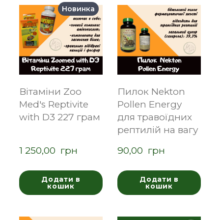
Новинка
Вітаміни Zoo
Пилок Nekton
Med's Reptivite
Pollen Energy
with D3 227 грам
для травоїдних
рептилій на вагу
1 250,00  грн
90,00  грн
Додати в
Додати в
кошик
кошик