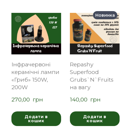
Новинка
Інфрачервоні
Repashy
керамічні лампи
Superfood
«Гриб» 150W,
Grubs`N`Fruits
200W
на вагу
270,00  грн
140,00  грн
Додати в
Додати в
кошик
кошик