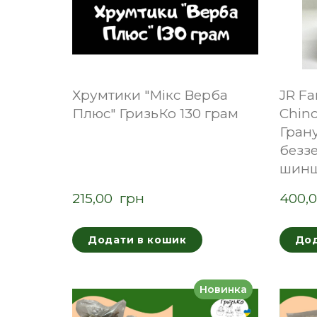
Хрумтики "Мікс Верба
JR Fa
Плюс" ГризьКо 130 грам
Chinc
Гран
безз
шинш
215,00  грн
400,0
Додати в кошик
Дод
Новинка