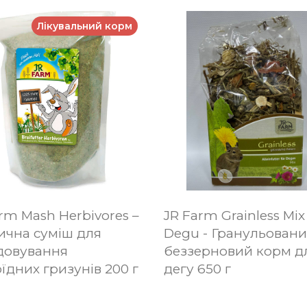
Лікувальний корм
rm Mash Herbivores –
JR Farm Grainless Mix
ична суміш для
Degu - Гранульован
довування
беззерновий корм д
їдних гризунів 200 г
дегу 650 г