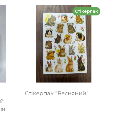
Стікерпак
Стікерпак "Весняний"
ий
ля