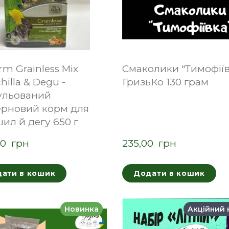
rm Grainless Mix
Смаколики "Тимофіїв
hilla & Degu -
ГризьКо 130 грам
ульований
ерновий корм для
ил й дегу 650 г
0  грн
235,00  грн
ати в кошик
Додати в кошик
Новинка
Акційний 