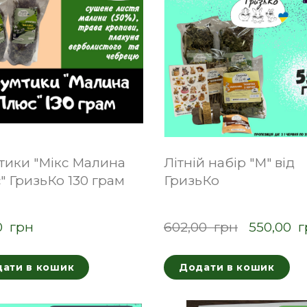
тики "Мікс Малина
Літній набір "М" від
 ГризьКо 130 грам
ГризьКо
0  грн
602,00  грн
550,00  
ати в кошик
Додати в кошик