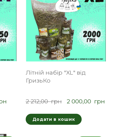
Літній набір "XL" від
ГризьКо
грн
2 212,00  грн
2 000,00  грн
Додати в кошик