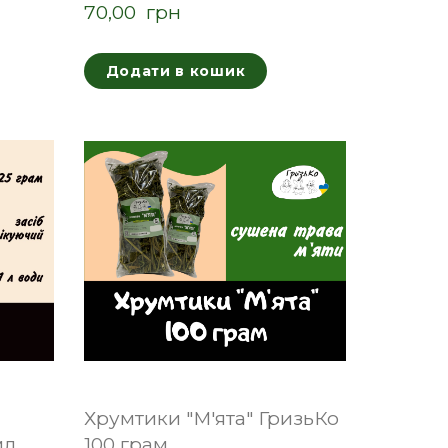
70,00  грн
Додати в кошик
Хрумтики "М'ята" ГризьКо
мл
100 грам