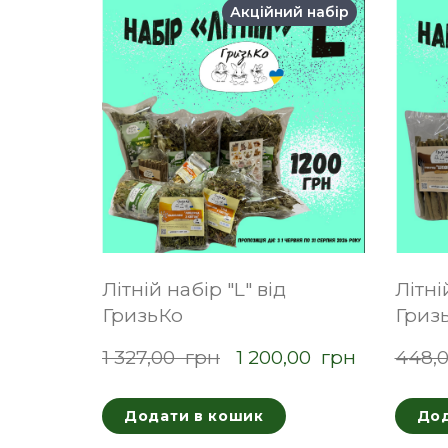
Акційний набір
Літній набір "L" від
Літні
ГризьКо
Гриз
1 327,00  грн
1 200,00  грн
448,0
Додати в кошик
Дод