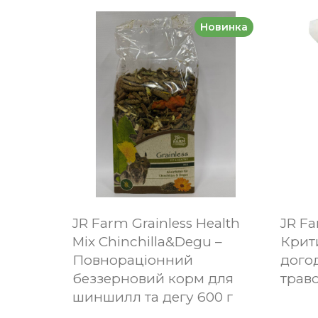
Новинка
JR Farm Grainless Health
JR Fa
Mix Chinchilla&Degu –
Крит
Повнораціонний
дого
беззерновий корм для
траво
шиншилл та дегу 600 г