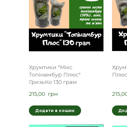
Хрумтики "Мікс
Хрум
Топінамбур Плюс"
Плюс"
ГризьКо 130 грам
215,00  грн
215,0
Додати в кошик
Дод