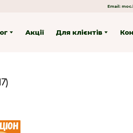
Email:
moc.
ог
Акції
Для клієнтів
Ко
7)