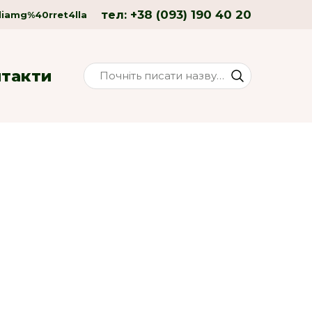
+38 (093) 190 40 20
тел:
liamg%40rret4lla
нтакти