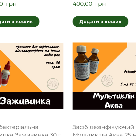
0  грн
400,00  грн
ати в кошик
Додати в кошик
бактеріальна
Засіб дезінфікуючий
ипка Заживинка 30 г
Мультиклін Аква 25 