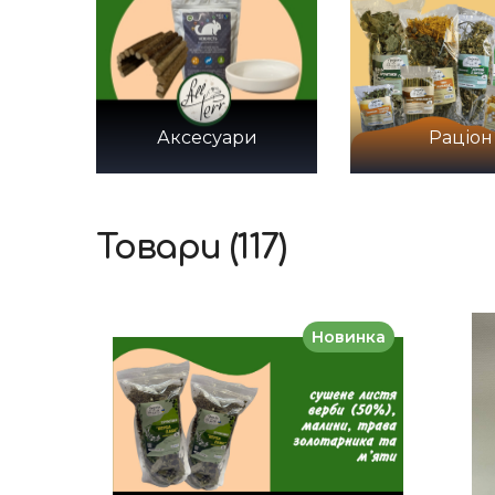
Аксесуари
Раціон
Товари (117)
Новинка