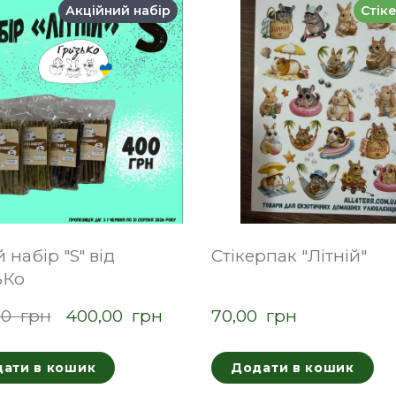
Акційний набір
Стік
й набір "S" від
Стікерпак "Літній"
ьКо
0  грн
400,00  грн
70,00  грн
ати в кошик
Додати в кошик