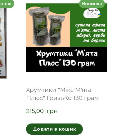
ерпак
Новинка
Хрумтики "Мікс М'ята
Плюс" ГризьКо 130 грам
215,00  грн
Додати в кошик