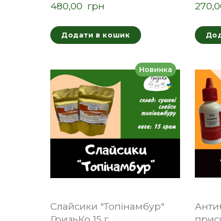
480,00  грн
270,0
Додати в кошик
Дод
Новинка
Слайсики "Топінамбур"
Анти
ГризьКо 15 г
прис