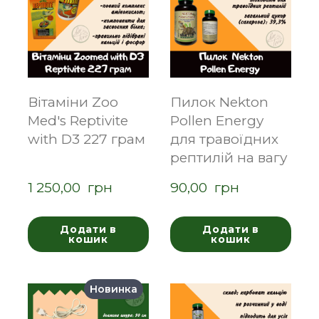
Вітаміни Zoo
Пилок Nekton
Med's Reptivite
Pollen Energy
with D3 227 грам
для травоїдних
рептилій на вагу
1 250,00  грн
90,00  грн
Додати в
Додати в
кошик
кошик
Новинка