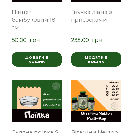
Пінцет
Гнучка ліана з
бамбуковий 18
присосками
см
50,00  грн
235,00  грн
Додати в
Додати в
кошик
кошик
Скляна поїлка S
Вітаміни Nekton