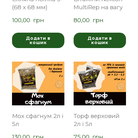
(68 x 68 мм)
MultiRep на вагу
100,00  грн
80,00  грн
Додати в
Додати в
кошик
кошик
Мох сфагнум 2л і
Торф верховий
5л
2л і 5л
130,00  грн
75,00  грн