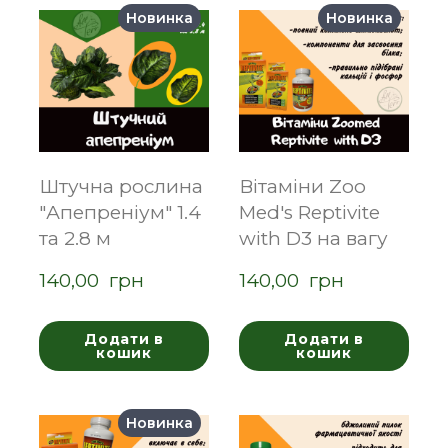
Новинка
Новинка
Штучна рослина
Вітаміни Zoo
"Апепреніум" 1.4
Med's Reptivite
та 2.8 м
with D3 на вагу
140,00  грн
140,00  грн
Додати в
Додати в
кошик
кошик
Новинка