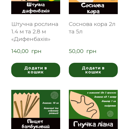
Штучна рослина
Соснова кора 2л
1.4 м та 2.8 м
та 5л
«Дифенбахія»
140,00  грн
50,00  грн
Додати в
Додати в
кошик
кошик