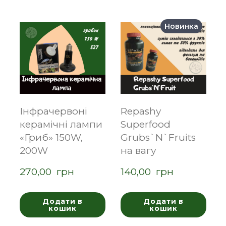
Новинка
Інфрачервоні
Repashy
керамічні лампи
Superfood
«Гриб» 150W,
Grubs`N`Fruits
200W
на вагу
270,00  грн
140,00  грн
Додати в
Додати в
кошик
кошик