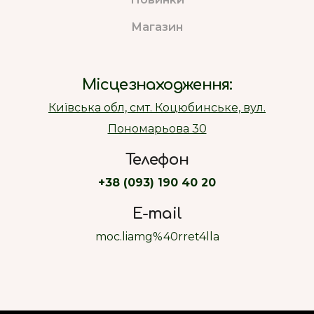
Магазин
Місцезнаходження:
Київська обл, смт. Коцюбинське, вул.
Пономарьова 30
Телефон
+38 (093) 190 40 20
E-mail
moc.liamg%40rret4lla