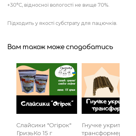
+30°С, відносної вологості не вище 70%.
Підходить у якості субстрату для пацючків.
Вам також може сподобатись
Слайсики "Огірок"
Гнучке укриття
ГризьКо 15 г
трансформер для