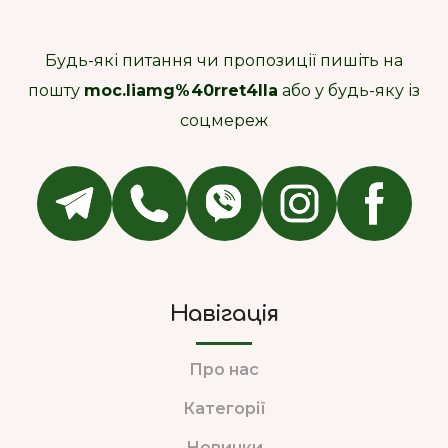
Будь-які питання чи пропозиції пишіть на
пошту
moc.liamg%40rret4lla
або у будь-яку із
соцмереж
Навігація
Про нас
Категорії
Новинки