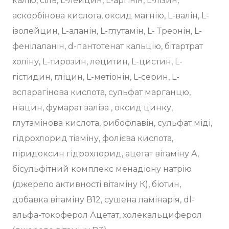
калію, сіль, L-лейцин, L-аргінін, L-лізин,
аскорбінова кислота, оксид магнію, L-валін, L-
ізолейцин, L-аланін, L-глутамін, L- Треонін, L-
фенілаланін, d-пантотенат кальцію, бітартрат
холіну, L-тирозин, лецитин, L-цистин, L-
гістидин, гліцин, L-метіонін, L-серин, L-
аспарагінова кислота, сульфат марганцю,
ніацин, фумарат заліза , оксид цинку,
глутамінова кислота, рибофлавін, сульфат міді,
гідрохлорид тіаміну, фолієва кислота,
піридоксин гідрохлорид, ацетат вітаміну А,
бісульфітний комплекс менадіону натрію
(джерело активності вітаміну К), біотин,
добавка вітаміну В12, сушена ламінарія, dl-
альфа-токоферол Ацетат, холекальциферол