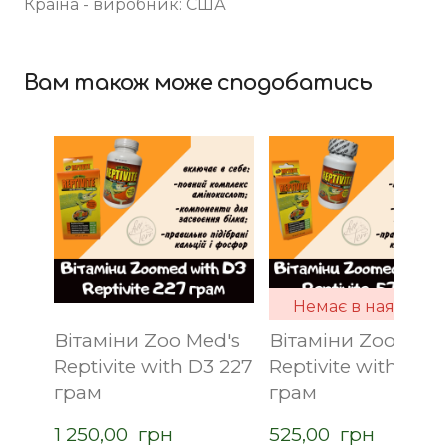
Країна - виробник: США
Вам також може сподобатись
Немає в наявності
Вітаміни Zoo Med's
Вітаміни Zoo Med'
Reptivite with D3 227
Reptivite with D3 5
грам
грам
1 250,00  грн
525,00  грн