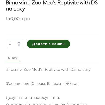
Вітаміни Zoo Med's Reptivite with D3
на вагу
140,00  грн
Додати в кошик
ОПИС
Вітаміни Zoo Med's Reptivite with D3 на вагу
Фасовка від 10 грам. 10 грам - 140 грн
Дозування та застосування:
Комахоїдні: помістіть цвіркунів/тарганів у