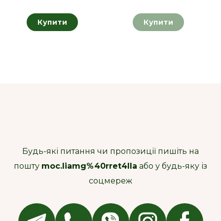
Купити
Купити
Будь-які питання чи пропозиції пишіть на
пошту
moc.liamg%40rret4lla
або у будь-яку із
соцмереж