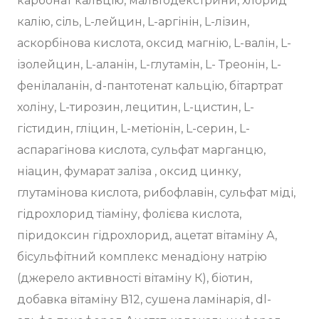
карбонат кальцію, мальтодекстрини, хлорид
калію, сіль, L-лейцин, L-аргінін, L-лізин,
аскорбінова кислота, оксид магнію, L-валін, L-
ізолейцин, L-аланін, L-глутамін, L- Треонін, L-
фенілаланін, d-пантотенат кальцію, бітартрат
холіну, L-тирозин, лецитин, L-цистин, L-
гістидин, гліцин, L-метіонін, L-серин, L-
аспарагінова кислота, сульфат марганцю,
ніацин, фумарат заліза , оксид цинку,
глутамінова кислота, рибофлавін, сульфат міді,
гідрохлорид тіаміну, фолієва кислота,
піридоксин гідрохлорид, ацетат вітаміну А,
бісульфітний комплекс менадіону натрію
(джерело активності вітаміну К), біотин,
добавка вітаміну В12, сушена ламінарія, dl-