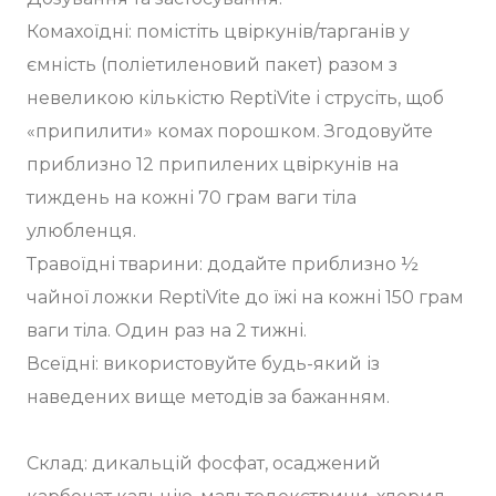
Комахоїдні: помістіть цвіркунів/тарганів у
ємність (поліетиленовий пакет) разом з
невеликою кількістю ReptiVite і струсіть, щоб
«припилити» комах порошком. Згодовуйте
приблизно 12 припилених цвіркунів на
тиждень на кожні 70 грам ваги тіла
улюбленця.
Травоїдні тварини: додайте приблизно ½
чайної ложки ReptiVite до їжі на кожні 150 грам
ваги тіла. Один раз на 2 тижні.
Всеїдні: використовуйте будь-який із
наведених вище методів за бажанням.
Склад: дикальцій фосфат, осаджений