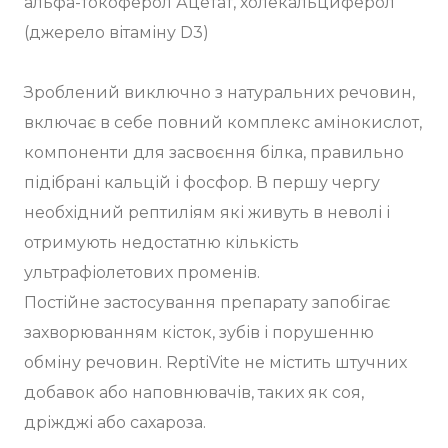
альфа-токоферол Ацетат, холекальциферол
(джерело вітаміну D3)
Зроблений виключно з натуральних речовин,
включає в себе повний комплекс амінокислот,
компоненти для засвоєння білка, правильно
підібрані кальцій і фосфор. В першу чергу
необхідний рептиліям які живуть в неволі і
отримують недостатню кількість
ультрафіолетових променів.
Постійне застосування препарату запобігає
захворюванням кісток, зубів і порушенню
обміну речовин. ReptiVite не містить штучних
добавок або наповнювачів, таких як соя,
дріжджі або сахароза.