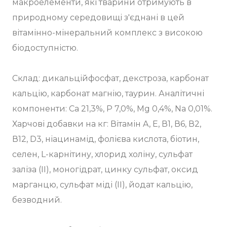
макроелементи, які тварини отримують в
природному середовищі з'єднані в цей
вітамінно-мінеральний комплекс з високою
біодоступністю.
Склад: дикальційфосфат, декстроза, карбонат
кальцію, карбонат магнію, таурин. Аналітичні
компоненти: Ca 21,3%, P 7,0%, Mg 0,4%, Na 0,01%.
Харчові добавки на кг: Вітамін A, Е, В1, В6, В2,
В12, D3, ніацинамід, фолієва кислота, біотин,
селен, L-карнітину, хлорид холіну, сульфат
заліза (II), моногідрат, цинку сульфат, оксид
марганцю, сульфат міді (II), йодат кальцію,
безводний.