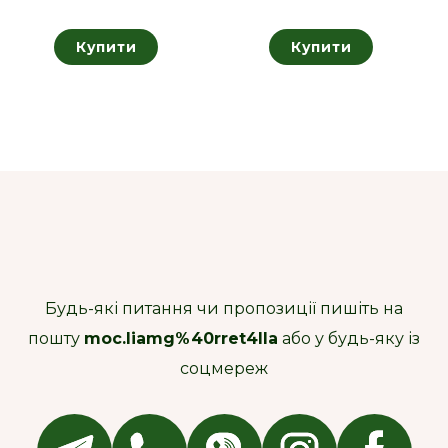
Купити
Купити
Будь-які питання чи пропозиції пишіть на
пошту
moc.liamg%40rret4lla
або у будь-яку із
соцмереж