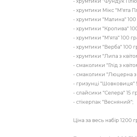
- хрумтики "Фундук Плюс
- хрумтики Мікс "М'ята П
- хрумтики "Малина" 100
- хрумтики "Кропива" 10
- хрумтики "М'ята" 100 гр
- хрумтики "Верба" 100 г
- хрумтики "Липа з квіто
- смаколики "Глід з квіто
- смаколики "Люцерна з 
- гризунці "Шовковиця" 
- слайсики "Селера" 15 г
- стікерпак "Весняний";
Ціна за весь набір 1200 