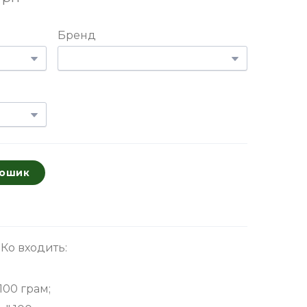
Бренд
кошик
ьКо входить:
100 грам;