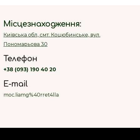
Місцезнаходження:
Київська обл, смт. Коцюбинське, вул.
Пономарьова 30
Телефон
+38 (093) 190 40 20
E-mail
moc.liamg%40rret4lla