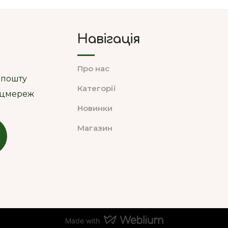
Навігація
Про нас
 пошту
Категорії
соцмереж
Новинки
Магазин
Made with