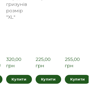
гризунів
розмір
"XL"
320,00  
225,00  
255,00  
н
грн
грн
грн
Купити
Купити
Купити