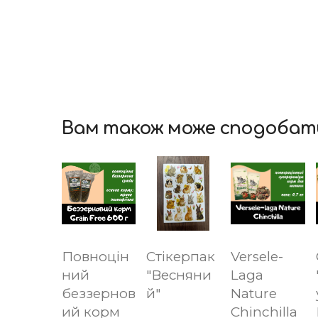
Вам також може сподобат
Повноцін
Стікерпак
Versele-
ний
"Весняни
Laga
беззернов
й"
Nature
ий корм
Chinchilla