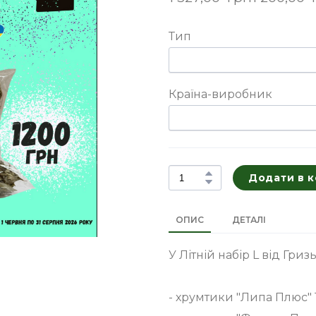
Тип
Країна-виробник
Додати в 
ОПИС
ДЕТАЛІ
У Літній набір L від Гриз
- хрумтики "Липа Плюс" 