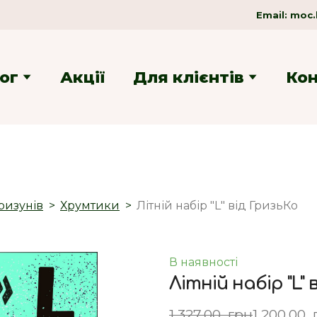
Email:
moc.
ог
Акції
Для клієнтів
Ко
ризунів
Хрумтики
Літній набір "L" від ГризьКо
В наявності
Літній набір "L"
1 327,00  грн
1 200,00 