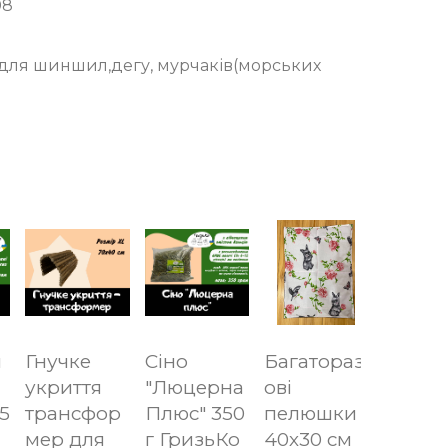
08
 для шиншил,дегу, мурчаків(морських
и
Гнучке
Сіно
Багатораз
укриття
"Люцерна
ові
5
трансфор
Плюс" 350
пелюшки
мер для
г ГризьКо
40х30 см