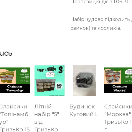
Пропозиція діє з 1.06-31.
Набір чудово підходить
свинок) та кроликів.
ись
Слайсики
Літній
Будинок
Слайсик
"Топінамб
набір "S"
Кутовий L
"Морква"
ур"
від
ГризьКо 1
ГризьКо 15
ГризьКо
г