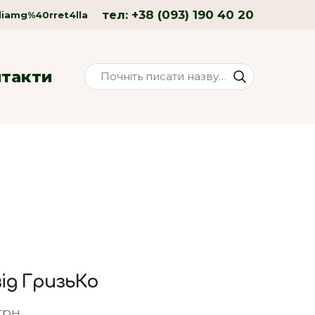
+38 (093) 190 40 20
тел:
liamg%40rret4lla
нтакти
 від ГризьКо
 грн