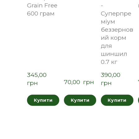
Grain Free
-
600 грам
Суперпре
міум
беззернов
ий корм
для
шиншил
0.7 кг
345,00  
390,00  
70,00  грн
грн
грн
Купити
Купити
Купити