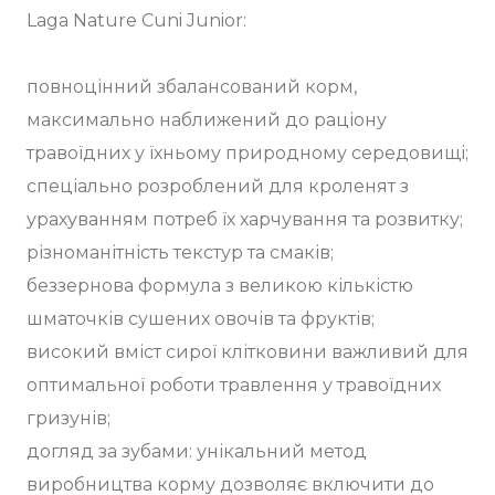
Laga Nature Cuni Junior:
повноцінний збалансований корм,
максимально наближений до раціону
травоїдних у їхньому природному середовищі;
спеціально розроблений для кроленят з
урахуванням потреб їх харчування та розвитку;
різноманітність текстур та смаків;
беззернова формула з великою кількістю
шматочків сушених овочів та фруктів;
високий вміст сирої клітковини важливий для
оптимальної роботи травлення у травоїдних
гризунів;
догляд за зубами: унікальний метод
виробництва корму дозволяє включити до