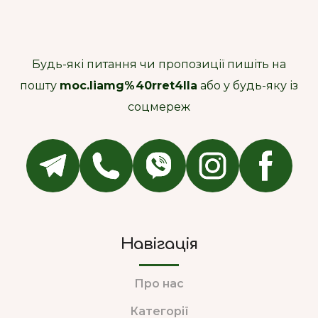
Будь-які питання чи пропозиції пишіть на
пошту
moc.liamg%40rret4lla
або у будь-яку із
соцмереж
Навігація
Про нас
Категорії