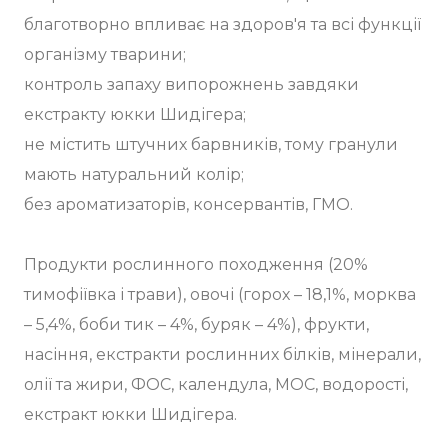
благотворно впливає на здоров'я та всі функції
організму тварини;
контроль запаху випорожнень завдяки
екстракту юкки Шидігера;
не містить штучних барвників, тому гранули
мають натуральний колір;
без ароматизаторів, консервантів, ГМО.
Продукти рослинного походження (20%
тимофіївка і трави), овочі (горох – 18,1%, морква
– 5,4%, боби тик – 4%, буряк – 4%), фрукти,
насіння, екстракти рослинних білків, мінерали,
олії та жири, ФОС, календула, МОС, водорості,
екстракт юкки Шидігера.