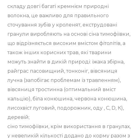
складу довгі багаті кремнієм природні
волокна, це важливо для правильного
сточування зубів у кроленят, екструдовані
гранули виробляють на основі сіна тимофіївки,
що відрізняється високим вмістом фітолітів, а
також інших корисних трав, які тварини
можуть знайти в дикій природі: їжака збірна,
райграс пасовищний, тонконіг, вівсяниця
лучна (запобігає проблемам із травленням),
вівсяниця тростинна (оптимальний вміст
кальцію), біла конюшина, червона конюшина,
лисохвіст луговий, подорожник, оду , С, D, К),
деревій;
сіно тимофіївки, крім використання в гранулах,
у невеликій кількості додано до корму разом з