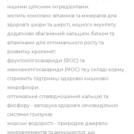
іншими цілісним інгредієнтами;
містить комплекс вітамінів та мінералів для
здоров'я шкіри та шерсті, міцного імунітету;
додатково збагачений кальцієм, білком та
вітамінами для оптимального росту та
розвитку кроленят;
фруктоолігосахариди (ФОС) та
маннанолігосахариди (МОС) та у складі корму
сприяють підтримці здорової кишкової
мікрофлори;
оптимальне співвідношення кальцію та
фосфору - запорука здоров'я сечовидільної
системи гризунів;
морські водорості - природне джерело
мікроелементів та амінокислот, що