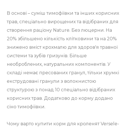
В основі – суміш тимофіївки та інших корисних
трав, спеціально вирощених та відібраних для
створення раціону Nature. Без люцерни. На
20% збільшено кількість клітковини та на 20%
знижено вміст крохмалю для здоров'я травної
системи та зубів гризунів. Більше
необроблених, натуральних компонентів. У
складі немає пресованих гранул, тільки хрумкі
екструдовані гранули з волокнистою
структурою з понад 10 спеціально відібраних
корисних трав. Додатково до корму додано
сіно тимофіївки.
Чому варто купити корм для кроленят Versele-