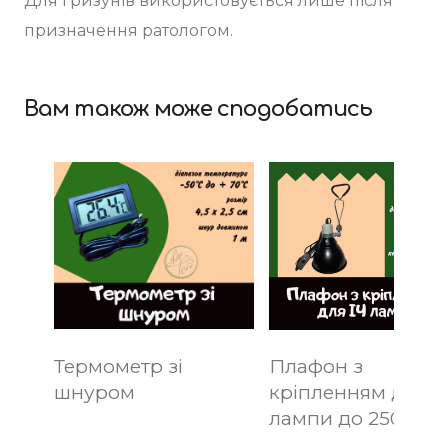
Для гризунів використовується лише після
призначення ратологом.
Вам також може сподобатись
Термометр зі
Плафон з
шнуром
кріпленням для І
лампи до 250 Вт