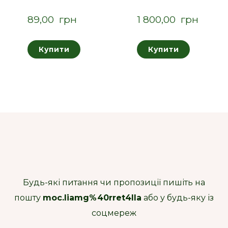
89,00  грн
1 800,00  грн
Купити
Купити
Будь-які питання чи пропозиції пишіть на
пошту
moc.liamg%40rret4lla
або у будь-яку із
соцмереж