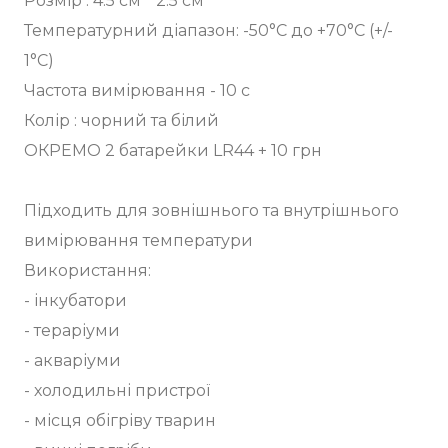
Розмір : 4.5 см * 2.5 см
Температурний діапазон: -50°С до +70°С (+/-
1°С)
Частота вимірювання - 10 с
Колір : чорний та білий
ОКРЕМО 2 батарейки LR44 + 10 грн
Підходить для зовнішнього та внутрішнього
вимірювання температури
Використання:
- інкубатори
- тераріуми
- акваріуми
- холодильні пристрої
- місця обігріву тварин