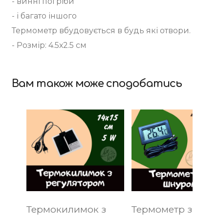
- винні погріби
- і багато іншого
Термометр вбудовується в будь які отвори.
- Розмір: 4.5х2.5 см
Вам також може сподобатись
Термокилимок з
Термометр зі