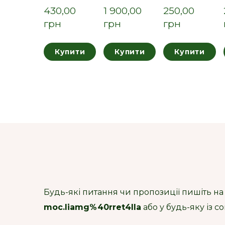
430,00  
1 900,00  
250,00  
грн
грн
грн
Купити
Купити
Купити
Будь-які питання чи пропозиції пишіть на
moc.liamg%40rret4lla
або у будь-яку із 