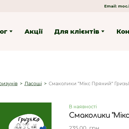
Email:
moc.
ог
Акції
Для клієнтів
Ко
ризунів
Ласощі
Смаколики "Мікс Пряний" Гризь
В наявності
Смаколики "Мікс
235,00  грн