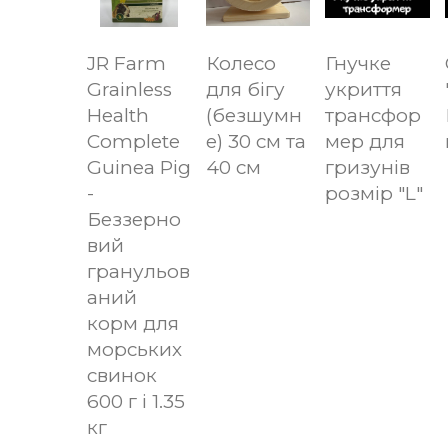
JR Farm
Колесо
Гнучке
Grainless
для бігу
укриття
Health
(безшумн
трансфор
Complete
е) 30 см та
мер для
Guinea Pig
40 см
гризунів
-
розмір "L"
Беззерно
вий
гранульов
аний
корм для
морських
свинок
600 г і 1.35
кг