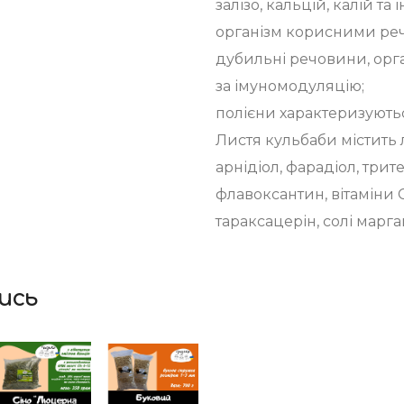
залізо, кальцій, калій т
організм корисними ре
дубильні речовини, орган
за імуномодуляцію;
полієни характеризують
Листя кульбаби містить 
арнідіол, фарадіол, трит
флавоксантин, вітаміни С,
тараксацерін, солі марга
ись