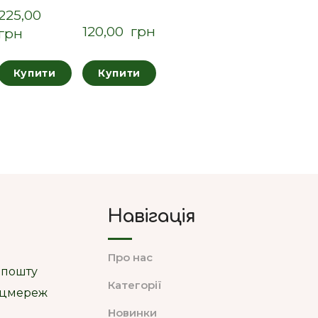
225,00  
120,00  грн
грн
Купити
Купити
Навігація
Про нас
 пошту
Категорії
соцмереж
Новинки