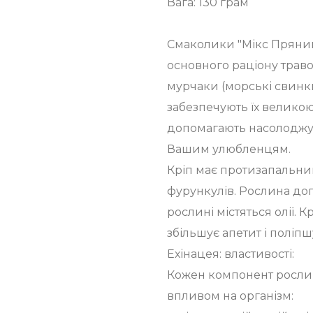
Вага: 130 грам
Смаколики "Мікс Пряний
основного раціону трав
мурчаки (морські свинки)
забезпечують їх великою к
допомагають насолоджу
Вашим улюбленцям.
Кріп має протизапальний
фурункулів. Рослина доп
рослині містяться олії. 
збільшує апетит і поліп
Ехінацея: властивості:
Кожен компонент росли
впливом на організм: