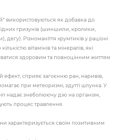
" використовуються як добавка до
оїдних гризунів (шиншили, кролики,
, дегу). Різноманіття хрумтиків у раціоні
ількістю вітамінів та мінералів, які
ватися здоровим та повноцінним життям
 ефект, сприяє загоєнню ран, наривів,
омагає при метеоризмі, здутті шлунка. У
Кріп надає знеболюючу дію на організм,
шують процес травлення.
ни характеризується своїм позитивним