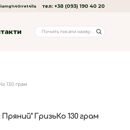
+38 (093) 190 40 20
тел:
liamg%40rret4lla
нтакти
Ко 130 грам
 Пряний" ГризьКо 130 грам