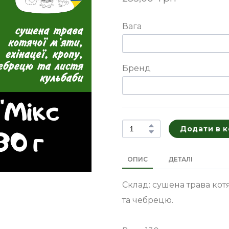
Вага
Бренд
Додати в 
ОПИС
ДЕТАЛІ
Склад: сушена трава котя
та чебрецю.