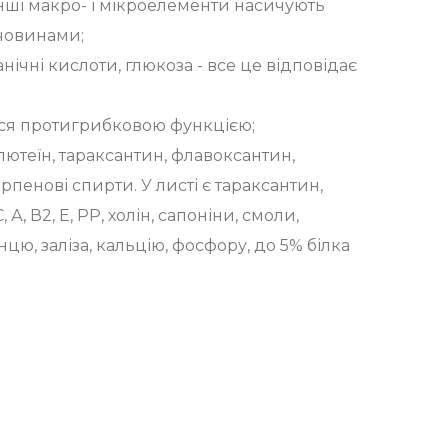
а інші макро- і мікроелементи насичують
човинами;
ічні кислоти, глюкоза - все це відповідає
ся протигрибковою функцією;
лютеїн, тараксантин, флавоксантин,
ерпенові спирти. У листі є тараксантин,
 А, В2, Е, РР, холін, сапоніни, смоли,
нцю, заліза, кальцію, фосфору, до 5% білка