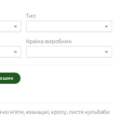
Тип
Країна-виробник
кошик
чої м'яти, еханацеї, кропу, листя кульбаби