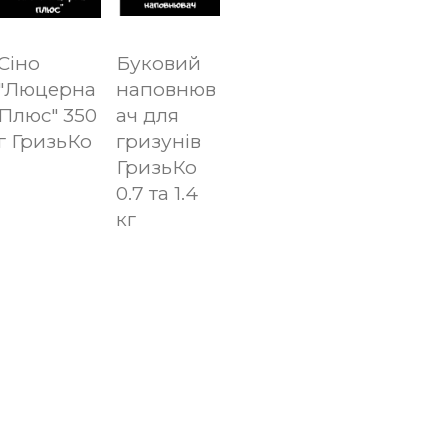
Сіно
Буковий
"Люцерна
наповнюв
Плюс" 350
ач для
г ГризьКо
гризунів
ГризьКо
0.7 та 1.4
кг