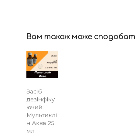
Вам також може сподобат
Засіб
дезінфіку
ючий
Мультиклі
н Аква 25
мл