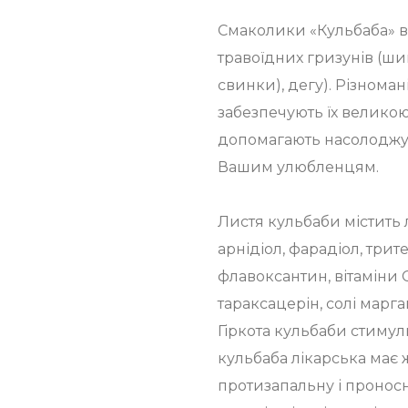
Смаколики «Кульбаба» 
травоїдних гризунів (ш
свинки), дегу). Різноман
забезпечують їх великою к
допомагають насолоджу
Вашим улюбленцям.
Листя кульбаби містить 
арнідіол, фарадіол, трит
флавоксантин, вітаміни С,
тараксацерін, солі марга
Гіркота кульбаби стимул
кульбаба лікарська має ж
протизапальну і проносн