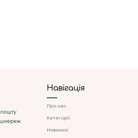
Навігація
Про нас
 пошту
Категорії
соцмереж
Новинки