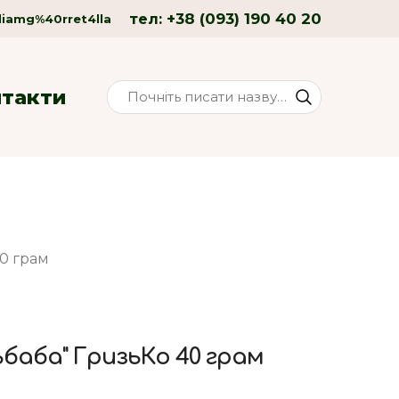
+38 (093) 190 40 20
тел:
liamg%40rret4lla
нтакти
0 грам
ьбаба" ГризьКо 40 грам