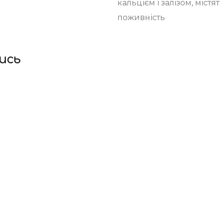
кальцієм і залізом, містя
поживність
ись