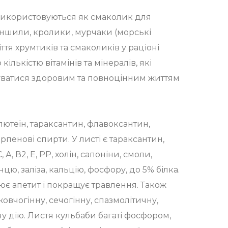
використовуються як смаколик для
иншили, кролики, мурчаки (морські
іття хрумтиків та смаколиків у раціоні
ількістю вітамінів та мінералів, які
ватися здоровим та повноцінним життям
лютеїн, тараксантин, флавоксантин,
ерпенові спирти. У листі є тараксантин,
 А, В2, Е, РР, холін, сапоніни, смоли,
нцю, заліза, кальцію, фосфору, до 5% білка.
ює апетит і покращує травлення. Також
овчогінну, сечогінну, спазмолітичну,
у дію. Листя кульбаби багаті фосфором,