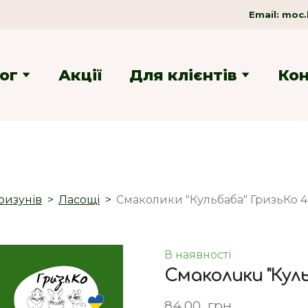
Email:
moc.
ог
Акції
Для клієнтів
Ко
ризунів
Ласощі
Смаколики "Кульбаба" ГризьКо 4
В наявності
Смаколики "Кул
84,00  грн