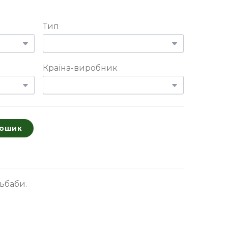
Тип
Країна-виробник
кошик
ьбаби.