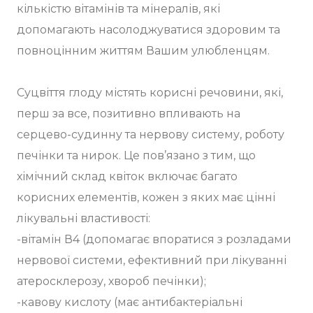
кількістю вітамінів та мінералів, які
допомагають насолоджуватися здоровим та
повноцінним життям Вашим улюбленцям.
Суцвіття глоду містять корисні речовини, які,
перш за все, позитивно впливають на
серцево-судинну та нервову систему, роботу
печінки та нирок. Це пов’язано з тим, що
хімічний склад квіток включає багато
корисних елементів, кожен з яких має цінні
лікувальні властивості:
-вітамін В4 (допомагає впоратися з розладами
нервової системи, ефективний при лікуванні
атеросклерозу, хвороб печінки);
-кавову кислоту (має антибактеріальні