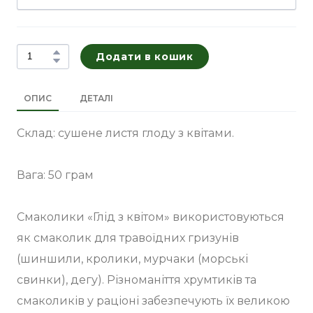
Додати в кошик
ОПИС
ДЕТАЛІ
Склад: сушене листя глоду з квітами.
Вага: 50 грам
Смаколики «Глід з квітом» використовуються
як смаколик для травоїдних гризунів
(шиншили, кролики, мурчаки (морські
свинки), дегу). Різноманіття хрумтиків та
смаколиків у раціоні забезпечують їх великою