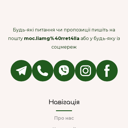
Будь-які питання чи пропозиції пишіть на
пошту
moc.liamg%40rret4lla
або у будь-яку із
соцмереж
Навігація
Про нас