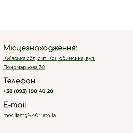
Місцезнаходження:
Київська обл, смт. Коцюбинське, вул.
Пономарьова 30
Телефон
+38 (093) 190 40 20
E-mail
moc.liamg%40rret4lla