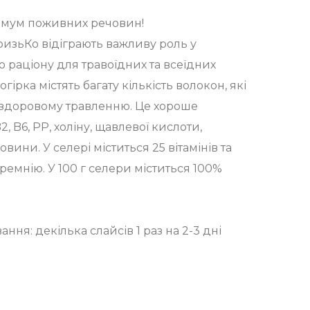
имум поживних речовин!
ризьКо відіграють важливу роль у
 раціону для травоїдних та всеїдних
гірка містять багату кількість волокон, які
здоровому травленню. Це хороше
B2, B6, РР, холіну, щавлевої кислоти,
овини. У селері міститься 25 вітамінів та
ремнію. У 100 г селери міститься 100%
ня: декілька слайсів 1 раз на 2-3 дні