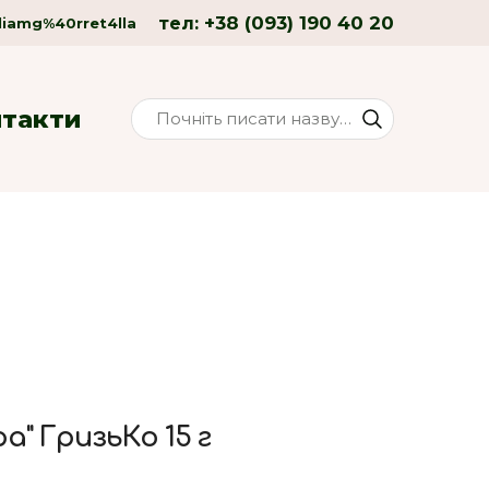
+38 (093) 190 40 20
тел:
liamg%40rret4lla
нтакти
а" ГризьКо 15 г