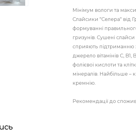
Мінімум вологи та макс
Слайсики "Селера" від Г
формуванні правильного
гризунів. Сушені слайси о
сприяють підтриманню 
джерело вітамінів C, B1, 
фолієвої кислоти та клітк
мінералів. Найбільше – к
кремнію.
Рекомендації до споживан
ись