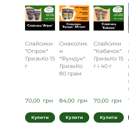
Слайсики
Смаколик
Слайсики
"Огірок"
и
"Кабачок"
ГризьКо 15
"Фундук"
ГризьКо 15
г
ГризьКо
г і 40 г
80 грам
70,00  грн
84,00  грн
70,00  грн
Купити
Купити
Купити