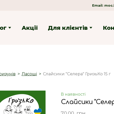
Email:
moc.
ог
Акції
Для клієнтів
Ко
ризунів
Ласощі
Слайсики "Селера" ГризьКо 15 г
В наявності
Слайсики "Селер
70,00  грн