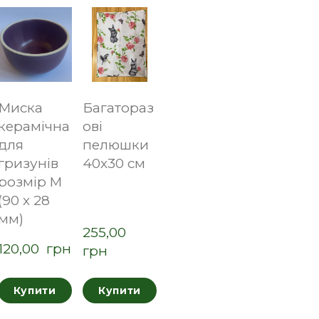
Миска
Багатораз
керамічна
ові
для
пелюшки
гризунів
40х30 см
розмір M
(90 х 28
мм)
255,00  
120,00  грн
грн
Купити
Купити