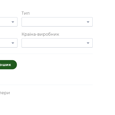
Тип
Країна-виробник
кошик
елери