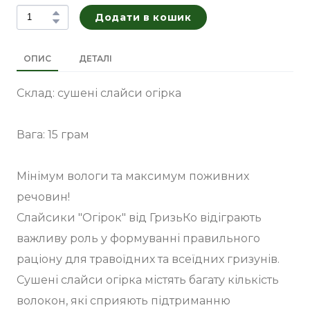
Додати в кошик
ОПИС
ДЕТАЛІ
Склад: сушені слайси огірка
Вага: 15 грам
Мінімум вологи та максимум поживних
речовин!
Слайсики "Огірок" від ГризьКо відіграють
важливу роль у формуванні правильного
раціону для травоїдних та всеїдних гризунів.
Сушені слайси огірка містять багату кількість
волокон, які сприяють підтриманню