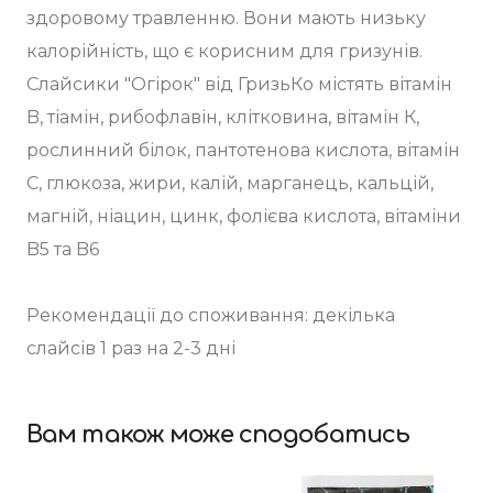
здоровому травленню. Вони мають низьку
калорійність, що є корисним для гризунів.
Слайсики "Огірок" від ГризьКо містять вітамін
B, тіамін, рибофлавін, клітковина, вітамін К,
рослинний білок, пантотенова кислота, вітамін
С, глюкоза, жири, калій, марганець, кальцій,
магній, ніацин, цинк, фолієва кислота, вітаміни
B5 та B6
Рекомендації до споживання: декілька
слайсів 1 раз на 2-3 дні
Вам також може сподобатись