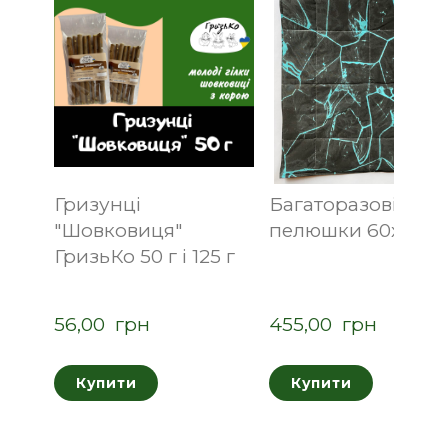
Гризунці
Багаторазові
"Шовковиця"
пелюшки 60х60 с
ГризьКо 50 г і 125 г
56,00  грн
455,00  грн
Купити
Купити