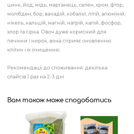
цинк, йод, мідь, марганець, селен, хром, фтор,
молібден, бор, ванадій, кобальт, літій, алюміній,
нікель, кальцій, магній, натрій, калій, фосфор,
хлор та сірка. Овоч дуже корисний для
печінки і нирок, вона сприяє оновленню
клітин і їх очищенню.
Рекомендації до споживання: декілька
слайсів 1 раз на 2-3 дні
Вам також може сподобатись