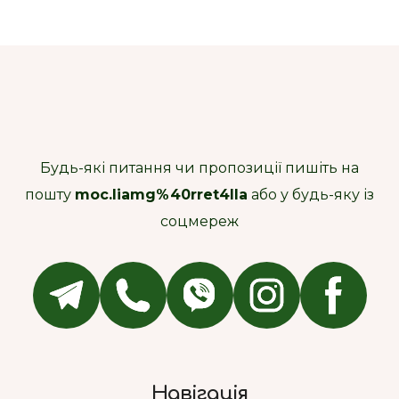
Будь-які питання чи пропозиції пишіть на
пошту
moc.liamg%40rret4lla
або у будь-яку із
соцмереж
Навігація