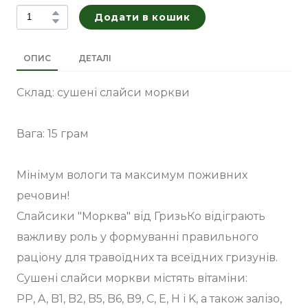
Додати в кошик
ОПИС
ДЕТАЛІ
Склад: сушені слайси моркви
Вага: 15 грам
Мінімум вологи та максимум поживних
речовин!
Слайсики "Морква" від ГризьКо відіграють
важливу роль у формуванні правильного
раціону для травоїдних та всеїдних гризунів.
Сушені слайси моркви містять вітаміни:
PP, A, B1, B2, B5, B6, B9, C, E, H і K, а також залізо,