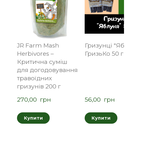
JR Farm Mash
Гризунці "Яблуня
Herbivores –
ГризьКо 50 г і 125 
Критична суміш
для догодовування
травоїдних
гризунів 200 г
270,00  грн
56,00  грн
Купити
Купити