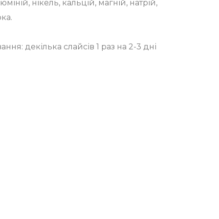
люміній, нікель, кальцій, магній, натрій,
рка.
ня: декілька слайсів 1 раз на 2-3 дні