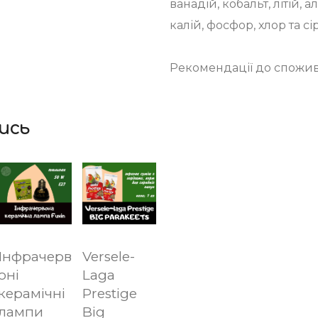
ванадій, кобальт, літій, а
калій, фосфор, хлор та сі
Рекомендації до споживан
ись
Інфрачерв
Versele-
оні
Laga
керамічні
Prestige
лампи
Big