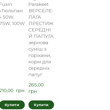
Fuxin
Parakeet
«Тюльпан
ВЕРСЕЛЕ-
» 50W,
ЛАГА
75W, 100W
ПРЕСТИЖ
СЕРЕДНІ
Й ПАПУГА
зернова
суміш з
горіхами,
корм для
середніх
папуг
265,00  
210,00  грн
грн
Купити
Купити