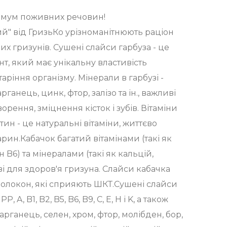
имум поживних речовин!
й" від ГризьКо урізноманітнюють раціон
их гризунів. Сушені слайси гарбуза - це
, який має унікальну властивість
аріння організму. Мінерали в гарбузі -
арганець, цинк, фтор, залізо та ін., важливі
орення, зміцнення кісток і зубів. Вітаміни
отин - це натуральні вітаміни, життєво
рин.Кабачок багатий вітамінами (такі як
мін B6) та мінералами (такі як кальцій,
иві для здоров'я гризуна. Слайси кабачка
 волокон, які сприяють ШКТ.Сушені слайси
, A, B1, B2, B5, B6, B9, C, E, H і K, а також
марганець, селен, хром, фтор, молібден, бор,