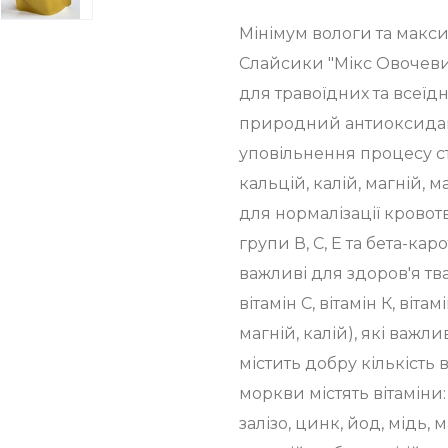
Мінімум вологи та макс
Слайсики "Мікс Овочеви
для травоїдних та всеїдн
природний антиоксидант
уповільнення процесу ст
кальцій, калій, магній, м
для нормалізації кровотв
групи В, С, Е та бета-кар
важливі для здоров'я тва
вітамін С, вітамін К, віта
магній, калій), які важл
містить добру кількість
моркви містять вітаміни: PP
залізо, цинк, йод, мідь, 