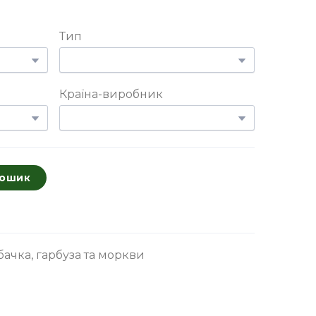
Тип
Країна-виробник
кошик
бачка, гарбуза та моркви