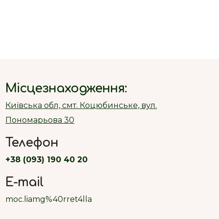
Місцезнаходження:
Київська обл, смт. Коцюбинське, вул.
Пономарьова 30
Телефон
+38 (093) 190 40 20
E-mail
moc.liamg%40rret4lla