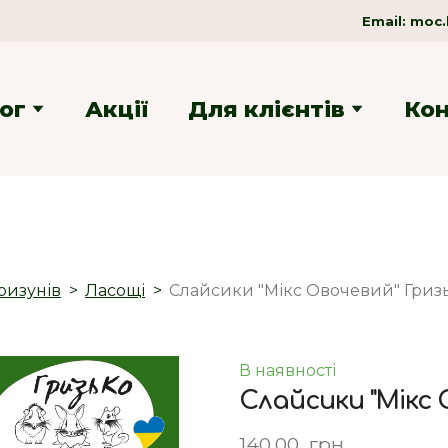
Email:
moc.
ог
Акції
Для клієнтів
Ко
ризунів
Ласощі
Слайсики "Мікс Овочевий" Гризь
В наявності
Слайсики "Мікс 
140,00  грн