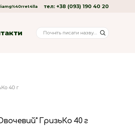
+38 (093) 190 40 20
тел:
liamg%40rret4lla
нтакти
Ко 40 г
Овочевий" ГризьКо 40 г