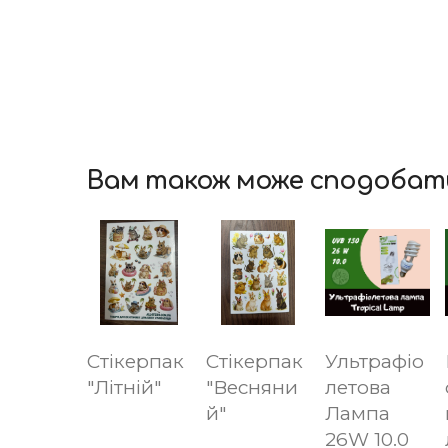
Вам також може сподобат
Стікерпак
Стікерпак
Ультрафіо
"Літній"
"Весняни
летова
й"
Лампа
26W 10.0