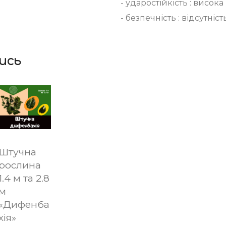
- ударостійкість : висока
- безпечність : відсутніст
ись
Штучна
рослина
1.4 м та 2.8
м
«Дифенба
хія»