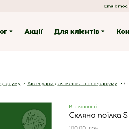
Email:
moc.
ог
Акції
Для клієнтів
Ко
ераріуму
Аксесуари для мешканців тераріуму
Ск
В наявності
Скляна поїлка S 
100,00  грн