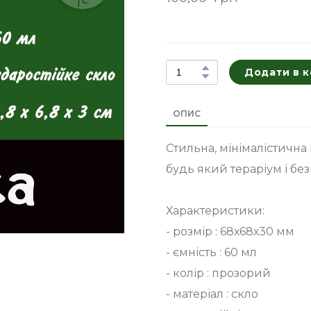
Додати в 
ОПИС
Стильна, мінімалістична
будь який тераріум і б
Характеристики:
- розмір : 68х68х30 мм
- ємність : 60 мл
- колір : прозорий
- матеріал : скло