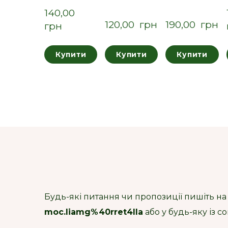
140,00  
120,00  грн
190,00  грн
грн
Купити
Купити
Купити
Будь-які питання чи пропозиції пишіть на
moc.liamg%40rret4lla
або у будь-яку із 