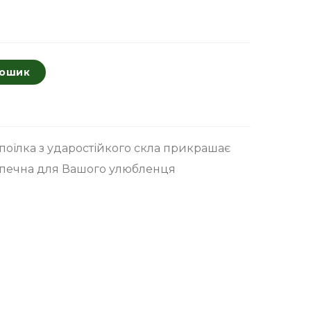
кошик
 поїлка з ударостійкого скла прикрашає
езпечна для Вашого улюбленця