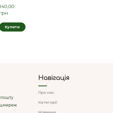
140,00  
грн
Купити
Навігація
Про нас
 пошту
Категорії
соцмереж
Новинки