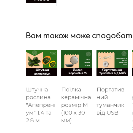
Вам також може сподобат
Штучна
Поїлка
Портатив
рослина
керамічна
ний
"Апепрені
розмір M
туманчик
ум" 1.4 та
(100 х 30
від USB
2.8 м
мм)