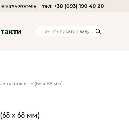
+38 (093) 190 40 20
тел:
liamg%40rret4lla
нтакти
ляна поїлка S (68 x 68 мм)
(68 x 68 мм)