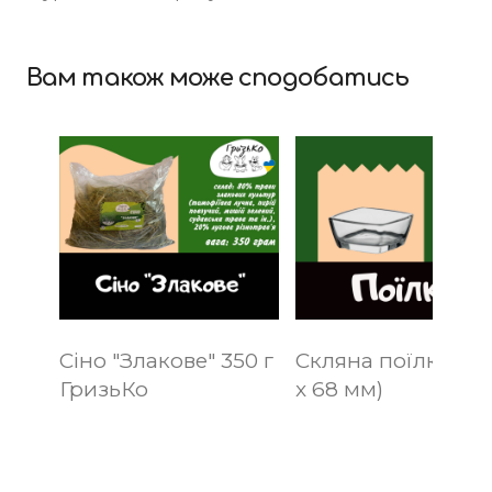
Вам також може сподобатись
Сіно "Злакове" 350 г
Скляна поїлка S (
ГризьКо
x 68 мм)