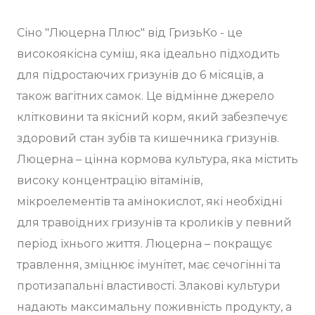
Сіно "Люцерна Плюс" від ГризьКо - це
високоякісна суміш, яка ідеально підходить
для підростаючих гризунів до 6 місяців, а
також вагітних самок. Це відмінне джерело
клітковини та якісний корм, який забезпечує
здоровий стан зубів та кишечника гризунів.
Люцерна – цінна кормова культура, яка містить
високу концентрацію вітамінів,
мікроелементів та амінокислот, які необхідні
для травоїдних гризунів та кроликів у певний
період їхнього життя. Люцерна – покращує
травлення, зміцнює імунітет, має сечогінні та
протизапальні властивості. Злакові культури
надають максимальну поживність продукту, а