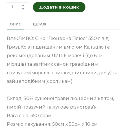
Додати в кошик
ОПИС
ДЕТАЛІ
ВАЖЛИВО: Сіно "Люцерна Плюс" 350 г від
ГризьКо з підвищеним вмістом Кальцію і є
рекомендованим ЛИШЕ малечі (до 6-12
місяців) та вагітних самок травоїдним
гризунам(морські свинки, шиншили, дегу) та
зайцеподібним(кроликам).
Склад: 50% сушеної трави люцерни з квітом,
пирій повзучий та лугове різнотрав'я.
Вага сіна: 350 грам
Розмір пакування: 50см х 50см х 10 см