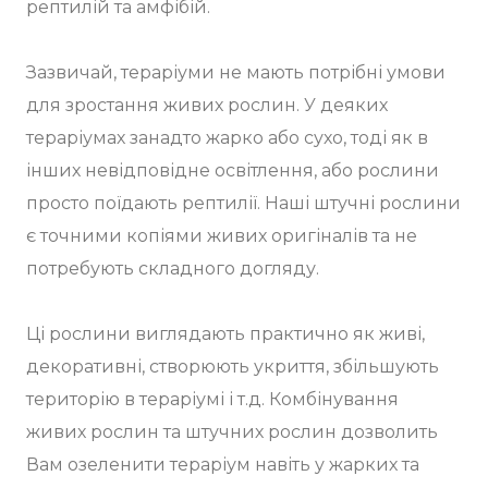
рептилій та амфібій.
Зазвичай, тераріуми не мають потрібні умови
для зростання живих рослин. У деяких
тераріумах занадто жарко або сухо, тоді як в
інших невідповідне освітлення, або рослини
просто поїдають рептилії. Наші штучні рослини
є точними копіями живих оригіналів та не
потребують складного догляду.
Ці рослини виглядають практично як живі,
декоративні, створюють укриття, збільшують
територію в тераріумі і т.д. Комбінування
живих рослин та штучних рослин дозволить
Вам озеленити тераріум навіть у жарких та