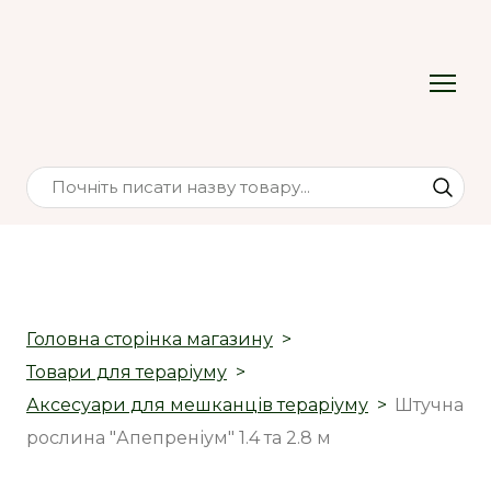
Головна сторінка магазину
Товари для тераріуму
Аксесуари для мешканців тераріуму
Штучна
рослина "Апепреніум" 1.4 та 2.8 м