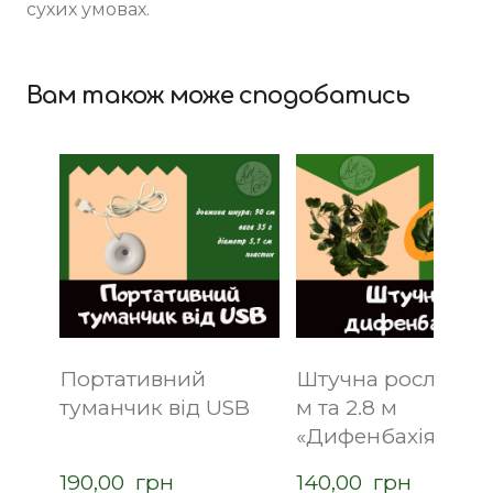
сухих умовах.
Вам також може сподобатись
Портативний
Штучна рослина 1
туманчик від USB
м та 2.8 м
«Дифенбахія»
190,00  грн
140,00  грн