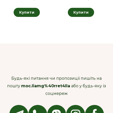
Купити
Купити
Будь-які питання чи пропозиції пишіть на
пошту
moc.liamg%40rret4lla
або у будь-яку із
соцмереж