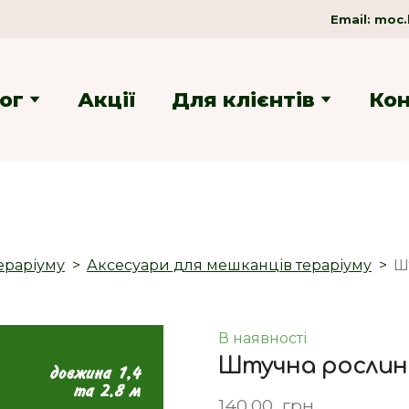
Email:
moc.
ог
Акції
Для клієнтів
Ко
ераріуму
Аксесуари для мешканців тераріуму
Ш
В наявності
Штучна рослина 
140,00  грн