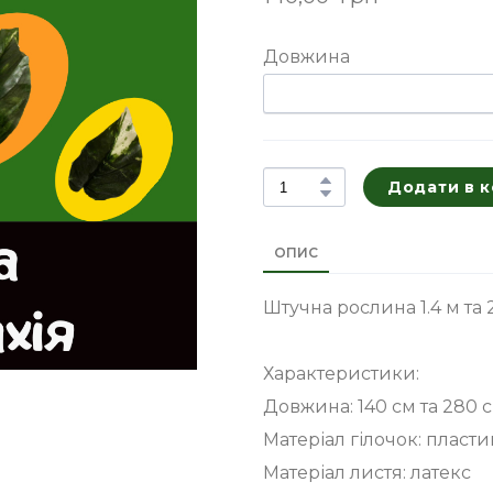
Довжина
Додати в 
ОПИС
Штучна рослина 1.4 м та 
Характеристики:
Довжина: 140 см та 280 
Матеріал гілочок: пласти
Матеріал листя: латекс