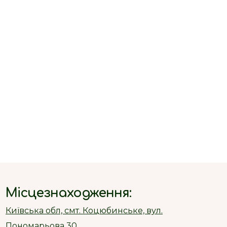
Місцезнаходження:
Київська обл, смт. Коцюбинське, вул.
Пономарьова 30