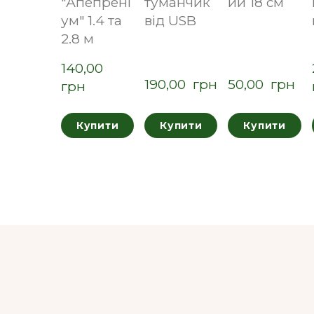
"Апепрені
туманчик
ий 18 см
ум" 1.4 та
від USB
2.8 м
140,00  
190,00  грн
50,00  грн
грн
Купити
Купити
Купити