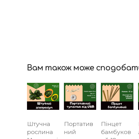
Вам також може сподобат
Штучна
Портатив
Пінцет
рослина
ний
бамбуков