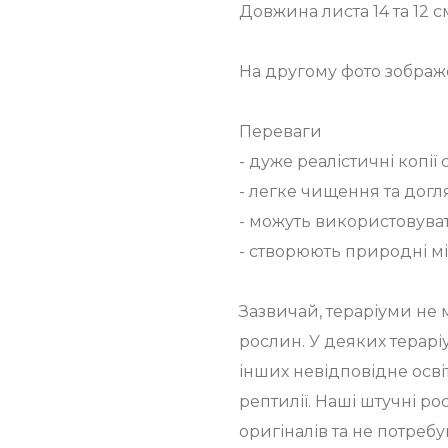
Довжина листа 14 та 12 с
На другому фото зображе
Переваги
- дуже реалістичні копії
- легке чищення та догл
- можуть використовува
- створюють природні мі
Зазвичай, тераріуми не 
рослин. У деяких тераріу
інших невідповідне осві
рептилії. Наші штучні р
оригіналів та не потреб