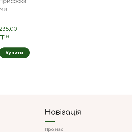
присоска
ми
235,00  
грн
Купити
Навігація
Про нас