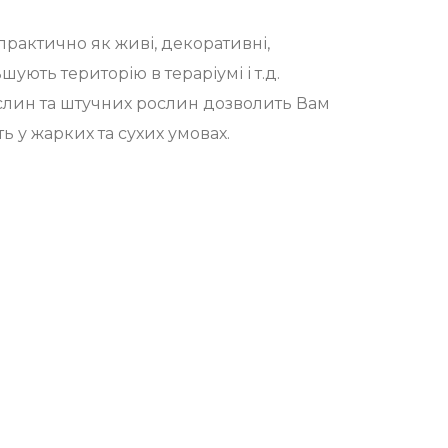
рактично як живі, декоративні,
шують територію в тераріумі і т.д.
лин та штучних рослин дозволить Вам
ь у жарких та сухих умовах.