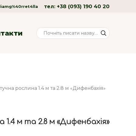
+38 (093) 190 40 20
тел:
liamg%40rret4lla
нтакти
тучна рослина 1.4 м та 2.8 м «Дифенбахія»
1.4 м та 2.8 м «Дифенбахія»