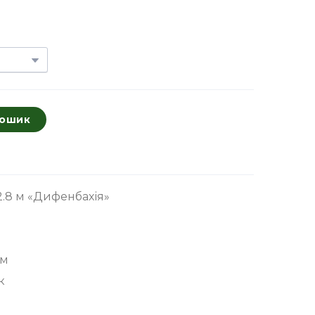
кошик
2.8 м «Дифенбахія»
см
к