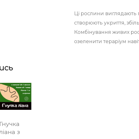
Ці рослини виглядають п
створюють укриття, збіль
Комбінування живих рос
озеленити тераріум навіт
ись
Гнучка
ліана з