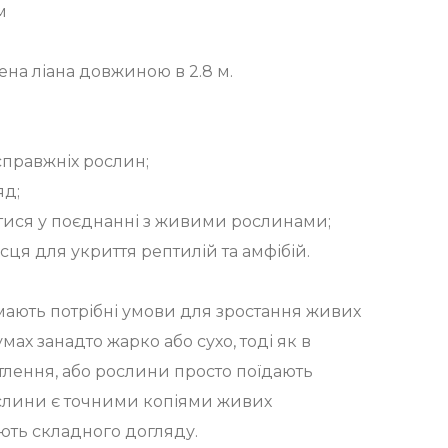
м
на ліана довжиною в 2.8 м.
 справжніх рослин;
яд;
тися у поєднанні з живими рослинами;
сця для укриття рептилій та амфібій.
мають потрібні умови для зростання живих
мах занадто жарко або сухо, тоді як в
тлення, або рослини просто поїдають
ослини є точними копіями живих
ують складного догляду.