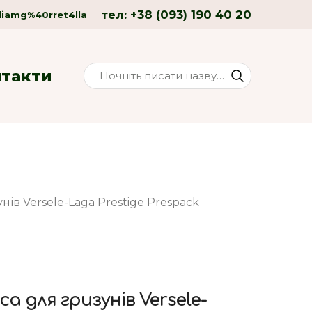
+38 (093) 190 40 20
тел:
liamg%40rret4lla
нтакти
ів Versele-Laga Prestige Prespack
 для гризунів Versele-