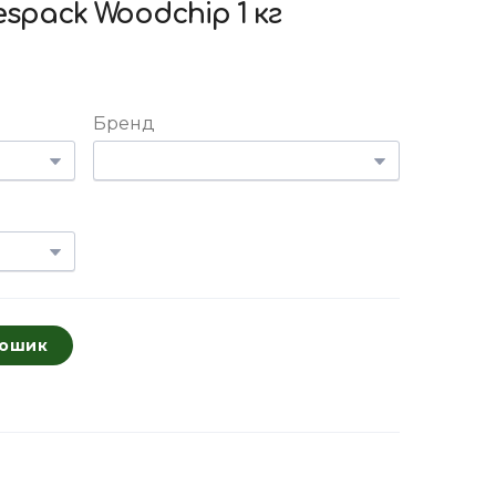
espack Woodchip 1 кг
Бренд
кошик