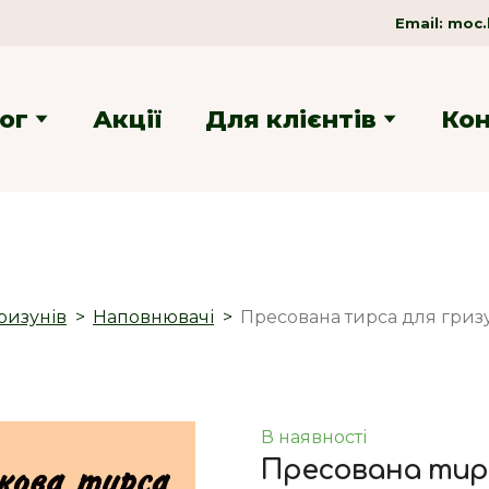
Email:
moc.
ог
Акції
Для клієнтів
Ко
ризунів
Наповнювачі
Пресована тирса для гризун
В наявності
Пресована тирса