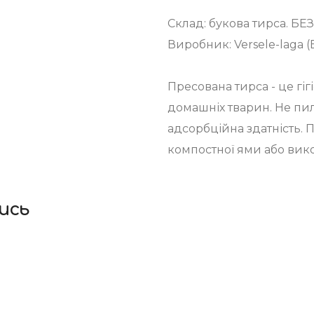
Склад: букова тирса. БЕ
Виробник: Versele-laga (
Пресована тирса - це гі
домашніх тварин. Не пи
адсорбційна здатність.
компостної ями або вико
ись