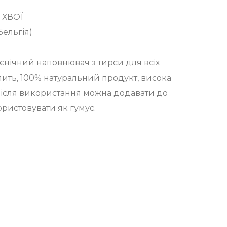
З ХВОЇ
Бельгія)
гієнічний наповнювач з тирси для всіх
лить, 100% натуральний продукт, висока
 Після використання можна додавати до
ристовувати як гумус.