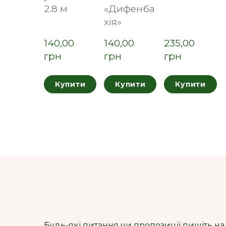
2.8 м
«Дифенба
хія»
140,00  
140,00  
235,00  
грн
грн
грн
Купити
Купити
Купити
Будь-які питання чи пропозиції пишіть на