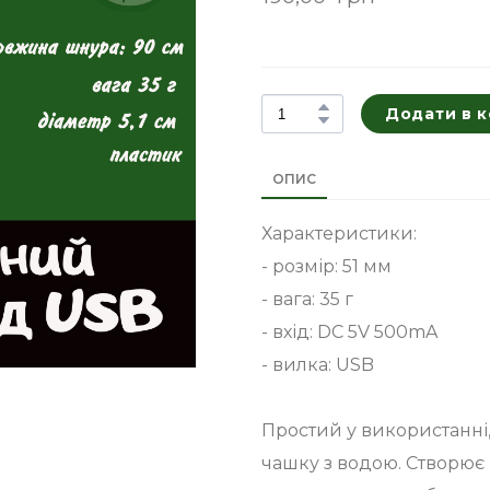
Додати в 
ОПИС
Характеристики:
- розмір: 51 мм
- вага: 35 г
- вхід: DC 5V 500mA
- вилка: USB
Простий у використанні,
чашку з водою. Створює