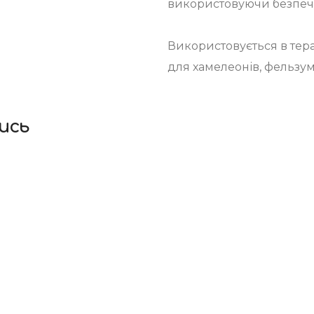
використовуючи безпечні
Використовується в тера
для хамелеонів, фельзум, 
ись