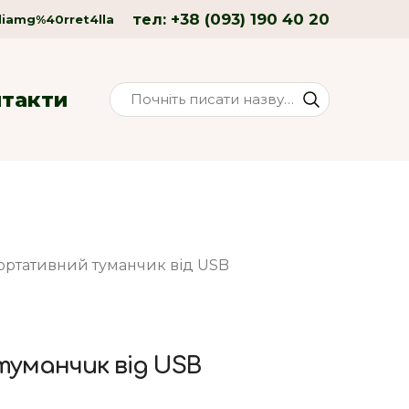
+38 (093) 190 40 20
тел:
liamg%40rret4lla
нтакти
ортативний туманчик від USB
уманчик від USB