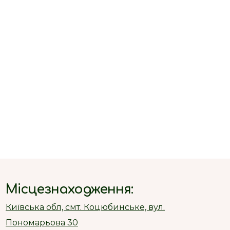
Місцезнаходження:
Київська обл, смт. Коцюбинське, вул.
Пономарьова 30