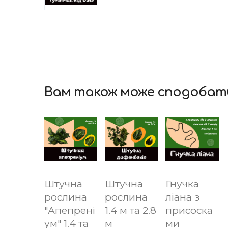
Вам також може сподобат
Штучна
Штучна
Гнучка
рослина
рослина
ліана з
"Апепрені
1.4 м та 2.8
присоска
ум" 1.4 та
м
ми