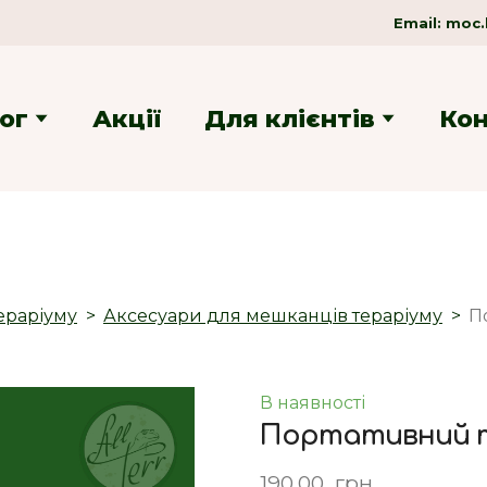
Email:
moc.
ог
Акції
Для клієнтів
Ко
ераріуму
Аксесуари для мешканців тераріуму
П
В наявності
Портативний т
190,00  грн