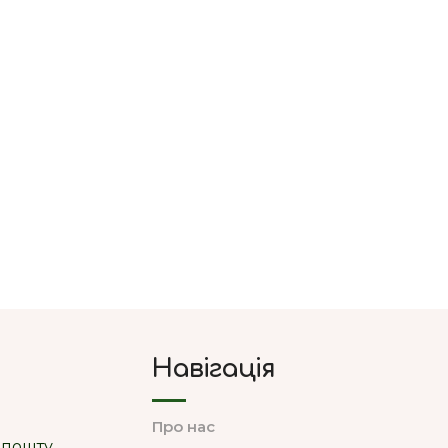
Навігація
Про нас
 пошту