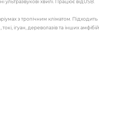
 ультразвукові хвилі. Працює відUSB.
ріумах з тропічним кліматом. Підходить
токі, ігуан, дереволазів та інших амфібій