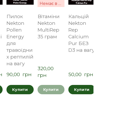
Немає в наявності
Пилок
Вітаміни
Кальцій
у
Nekton
Nekton
Nekton
Pollen
MultiRep
Rep
і
Energy
35 грам
Calcium
для
Pur БЕЗ
травоїдни
D3 на вагу
х рептилій
на вагу
320,00  
н
90,00  грн
50,00  грн
грн
Купити
Купити
Купити