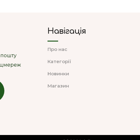
Навігація
Про нас
 пошту
Категорії
соцмереж
Новинки
Магазин