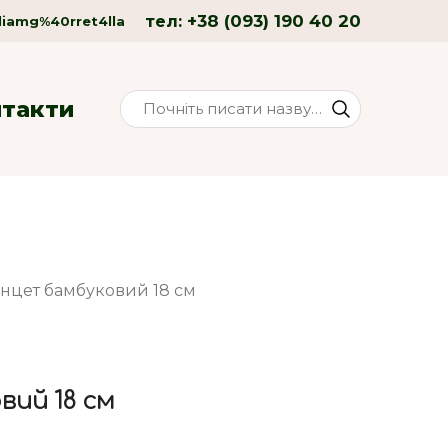
+38 (093) 190 40 20
тел:
liamg%40rret4lla
нтакти
інцет бамбуковий 18 см
вий 18 см