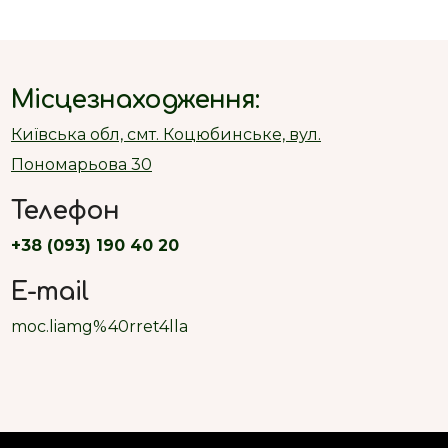
Місцезнаходження:
Київська обл, смт. Коцюбинське, вул.
Пономарьова 30
Телефон
+38 (093) 190 40 20
E-mail
moc.liamg%40rret4lla