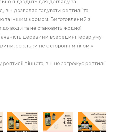
льно підходить для догляду за
д, він дозволяє годувати рептилії та
ю та іншим кормом. Виготовлений з
о до води та не становить жодної
Наявність деревини всередині тераріуму
рини, оскільки не є стороннім тілом у
 рептилії пінцета, він не загрожує рептилії