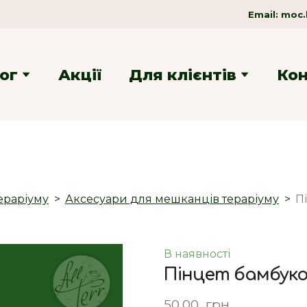
Email:
moc.
ог
Акції
Для клієнтів
Ко
ераріуму
Аксесуари для мешканців тераріуму
П
В наявності
Пінцет бамбуко
50,00  грн