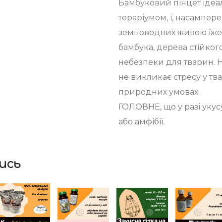
Бамбуковий пінцет ідеа
тераріумом, і, насампере
земноводних живою їже
бамбука, дерева стійког
небезпеки для тварин. 
не викликає стресу у тва
природних умовах.
ГОЛОВНЕ, що у разі укусу
або амфібії.
ись