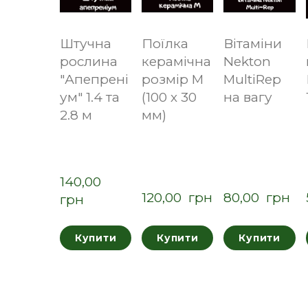
Штучна
Поїлка
Вітаміни
рослина
керамічна
Nekton
"Апепрені
розмір M
MultiRep
ум" 1.4 та
(100 х 30
на вагу
2.8 м
мм)
140,00  
120,00  грн
80,00  грн
грн
Купити
Купити
Купити