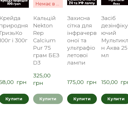
Немає в наявності
Крейда
Кальцій
Захисна
Засіб
природня
Nekton
сітка для
дезінфік
ГризьКо
Rep
інфрачерв
ючий
100г і 300г
Calcium
оної та
Мультикл
Pur 75
ультрафіо
н Аква 25
грам БЕЗ
летової
мл
D3
лампи
325,00  
58,00  грн
175,00  грн
150,00  гр
грн
Купити
Купити
Купити
Купити