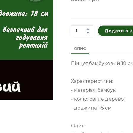
Додати в 
ОПИС
Пінцет бамбуковий 18 с
Характеристики:
- матеріал: бамбук;
- колір: світле дерево;
- довжина: 18 см
Опис: