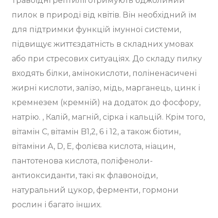
Травоїдні рептилії отримують бджолиний
пилок в природі від квітів. Він необхідний їм
для підтримки функцій імунної системи,
підвищує життєздатність в складних умовах
або при стресових ситуаціях. До складу пилку
входять білки, амінокислоти, поліненасичені
жирні кислоти, залізо, мідь, марганець, цинк і
кремнезем (кремній) на додаток до фосфору,
натрію. , Калій, магній, сірка і кальцій. Крім того,
вітамін C, вітамін B1,2, 6 і 12, а також біотин,
вітаміни A, D, E, фолієва кислота, ніацин,
пантотенова кислота, поліфеноли-
антиоксиданти, такі як флавоноїди,
натуральний цукор, ферменти, гормони
рослин і багато інших.