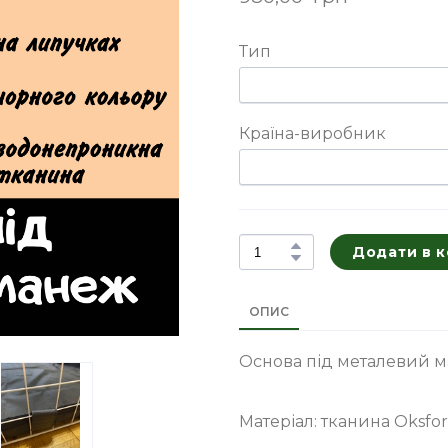
Тип
Країна-виробник
Додати в 
ОПИС
Основа під металевий ма
Матеріал: тканина Oksfo