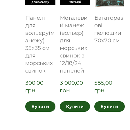
Панелі
Металеви
Багатораз
для
й манеж
ові
вольєру(м
(вольєр)
пелюшки
анежу)
для
70х70 см
35х35 см
морських
для
свинок з
морських
12/18/24
свинок
панелей
300,00  
3 000,00  
585,00  
грн
грн
грн
Купити
Купити
Купити