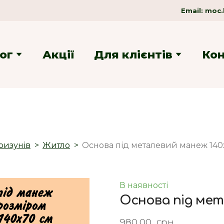
Email:
moc.
ог
Акції
Для клієнтів
Ко
ризунів
Житло
Основа під металевий манеж 140
В наявності
Основа під мет
980,00  грн