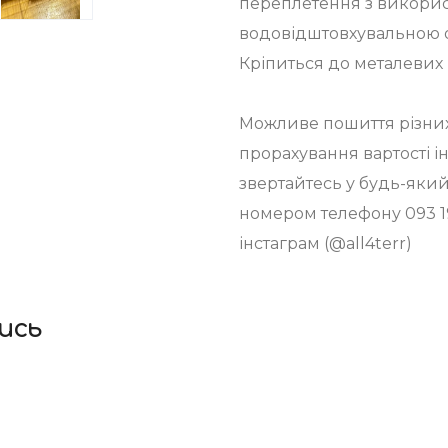
переплетення з викорис
водовідштовхувальною 
Кріпиться до металевих
Можливе пошиття різних 
прорахування вартості і
звертайтесь у будь-яки
номером телефону 093 19
інстаграм (@all4terr)
ись