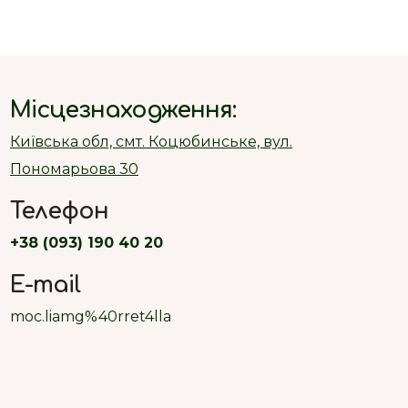
Місцезнаходження:
Київська обл, смт. Коцюбинське, вул.
Пономарьова 30
Телефон
+38 (093) 190 40 20
E-mail
moc.liamg%40rret4lla