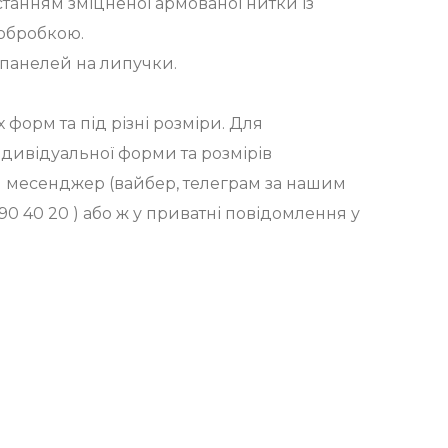
танням зміцненої армованої нитки із
обробкою.
 панелей на липучки.
форм та під різні розміри. Для
ндивідуальної форми та розмірів
й месенджер (вайбер, телеграм за нашим
0 40 20 ) або ж у приватні повідомлення у