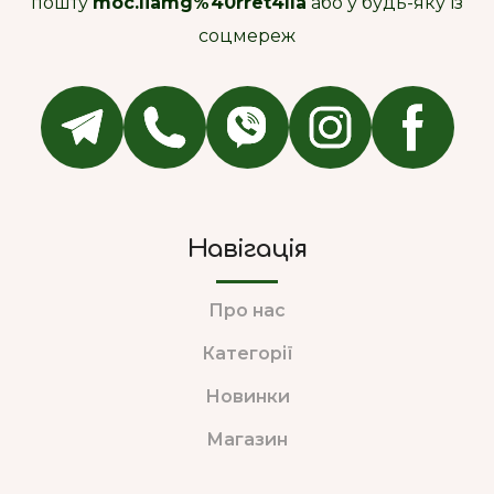
пошту
moc.liamg%40rret4lla
або у будь-яку із
соцмереж
Навігація
Про нас
Категорії
Новинки
Магазин