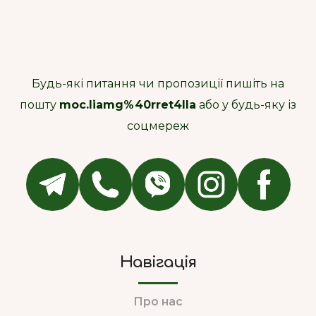
Будь-які питання чи пропозиції пишіть на
пошту
moc.liamg%40rret4lla
або у будь-яку із
соцмереж
Навігація
Про нас