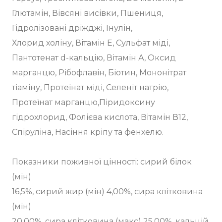
Глютамін, Вівсяні висівки, Пшениця,
Гідролізовані дріжджі, Інулін,
Хлорид холіну, Вітамін Е, Сульфат міді,
Пантотенат d-кальцію, Вітамін А, Оксид
марганцю, Рібофлавін, Біотин, Мононітрат
тіаміну, Протеінат міді, Селеніт натрію,
Протеїнат марганцю,Піридоксину
гідрохлорид, Фолієва кислота, Вітамін В12,
Спіруліна, Насіння кріпу та фенхелю.
Показники поживної цінності: сирий білок
(мін)
16,5%, сирий жир (мін) 4,00%, сира клітковина
(мін)
20.00%, сира клітковина (макс) 25,00%, кальцій