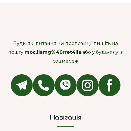
Будь-які питання чи пропозиції пишіть на
пошту
moc.liamg%40rret4lla
або у будь-яку із
соцмереж
Навігація