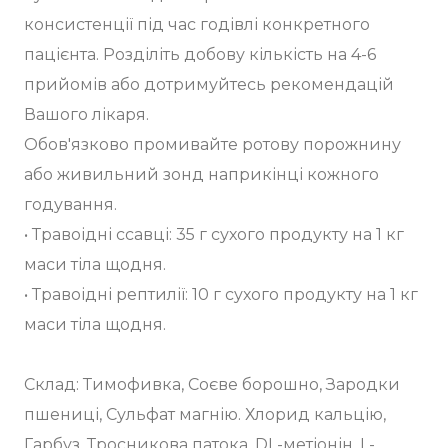
консистенції під час годівлі конкретного
пацієнта. Розділіть добову кількість на 4-6
прийомів або дотримуйтесь рекомендацій
Вашого лікаря.
Обов'язково промивайте ротову порожнину
або живильний зонд наприкінці кожного
годування.
• Травоідні ссавці: 35 г сухого продукту на 1 кг
маси тіла щодня.
• Травоідні рептилії: 10 г сухого продукту на 1 кг
маси тіла щодня.
Склад: Тимофивка, Соєве борошно, Зародки
пшениці, Сульфат магнію. Хлорид кальцію,
Гарбуз, Тросникова патока, DL-метіонін, L-