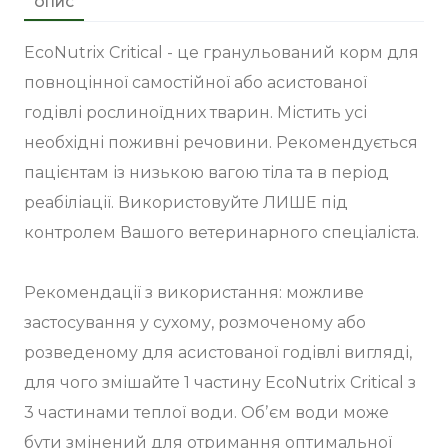
ОПИС
EcoNutrix Critical - це гранульований корм для
повноцінної самостійної або асистованої
годівлі рослиноїдних тварин. Містить усі
необхідні поживні речовини. Рекомендується
пацієнтам із низькою вагою тіла та в період
реабіліації. Використовуйте ЛИШЕ під
контролем Вашого ветеринарного спеціаліста.
Рекомендації з використання: можливе
застосування у сухому, розмоченому або
розведеному для асистованої годівлі вигляді,
для чого змішайте 1 частину EcoNutrix Critical з
3 частинами теплої води. Обʼєм води може
бути змінений для отримання оптимальної