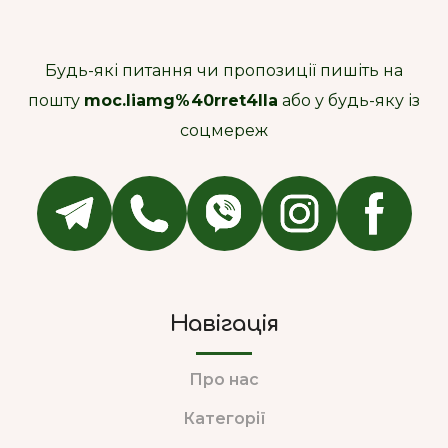
Будь-які питання чи пропозиції пишіть на
пошту
moc.liamg%40rret4lla
або у будь-яку із
соцмереж
Навігація
Про нас
Категорії