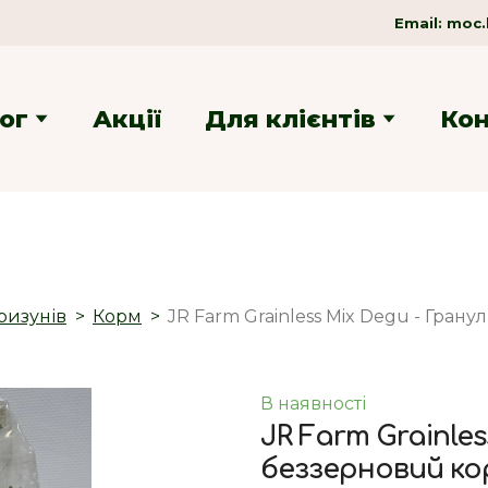
Email:
moc.
ог
Акції
Для клієнтів
Ко
ризунів
Корм
JR Farm Grainless Mix Degu - Гран
В наявності
JR Farm Grainle
беззерновий кор