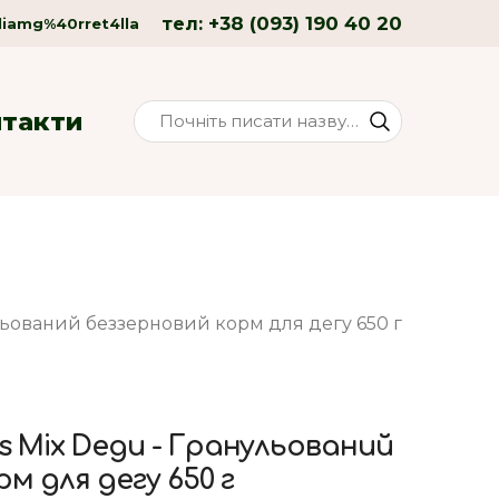
+38 (093) 190 40 20
тел:
liamg%40rret4lla
нтакти
ульований беззерновий корм для дегу 650 г
ss Mix Degu - Гранульований
м для дегу 650 г