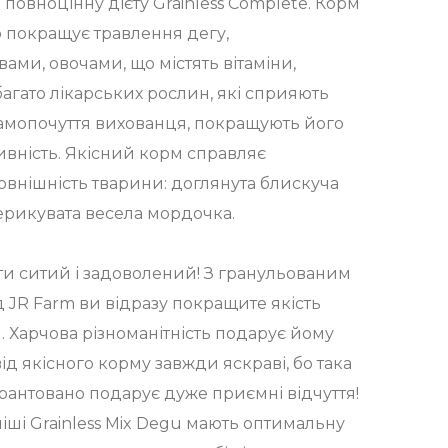
повноцінну дієту Grainless Complete. Корм
о покращує травлення дегу,
ми, овочами, що містять вітаміни,
багато лікарських рослин, які сприяють
амопочуття вихованця, покращують його
ивність. Якісний корм справляє
овнішність тварини: доглянута блискуча
дерикувата весела мордочка.
ти ситий і задоволений! З гранульованим
 JR Farm ви відразу покращите якість
 Харчова різноманітність подарує йому
від якісного корму завжди яскраві, бо така
арантовано подарує дуже приємні відчуття!
іші Grainless Mix Degu мають оптимальну