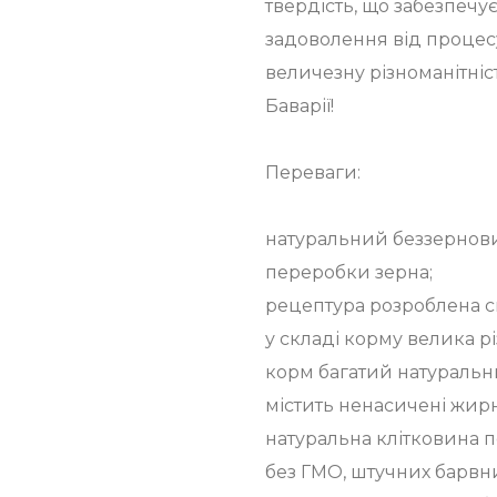
твердість, що забезпечу
задоволення від процес
величезну різноманітніст
Баварії!
Переваги:
натуральний беззернови
переробки зерна;
рецептура розроблена с
у складі корму велика р
корм багатий натуральн
містить ненасичені жирн
натуральна клітковина 
без ГМО, штучних барвни