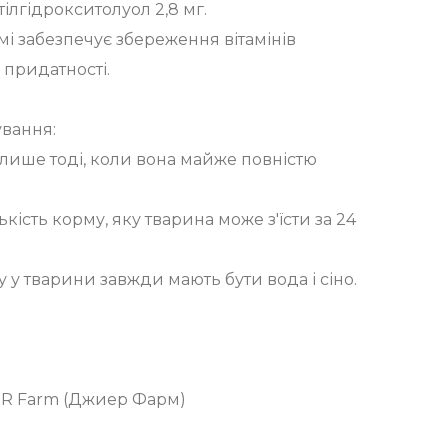
тілгідрокситолуол 2,8 мг.
мі забезпечує збереження вітамінів
 придатності.
вання:
ише тоді, коли вона майже повністю
ькість корму, яку тварина може з'їсти за 24
 у тварини завжди мають бути вода і сіно.
JR Farm (Джиер Фарм)