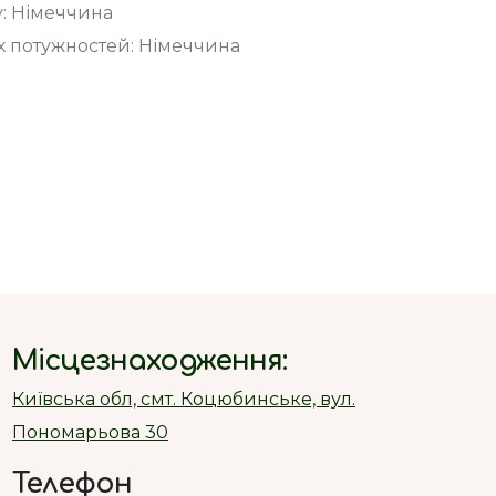
у: Німеччина
 потужностей: Німеччина
Місцезнаходження:
Київська обл, смт. Коцюбинське, вул.
Пономарьова 30
Телефон