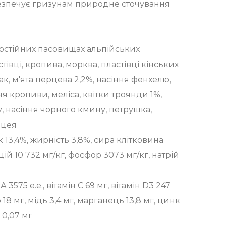
езпечує гризунам природне сточування
 постійних пасовищах альпійських
стівці, кропива, морква, пластівці кінських
ак, м'ята перцева 2,2%, насіння фенхелю,
я кропиви, меліса, квітки троянди 1%,
у, насіння чорного кмину, петрушка,
ацея
 13,4%, жирність 3,8%, сира клітковина
ьцій 10 732 мг/кг, фосфор 3073 мг/кг, натрій
 3575 е.е., вітамін С 69 мг, вітамін D3 247
ізо 18 мг, мідь 3,4 мг, марганець 13,8 мг, цинк
 0,07 мг