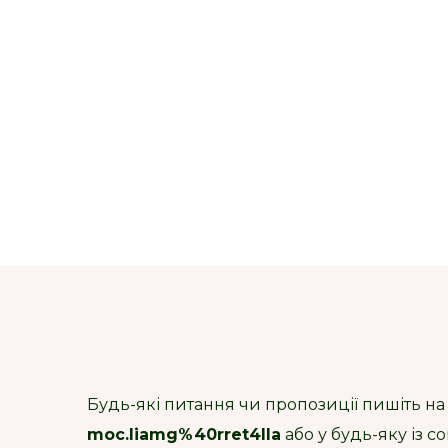
Будь-які питання чи пропозиції пишіть на
moc.liamg%40rret4lla
або у будь-яку із 