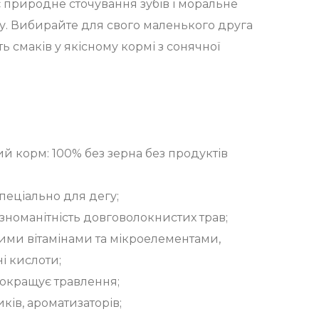
є природне сточування зубів і моральне
у. Вибирайте для свого маленького друга
ь смаків у якісному кормі з сонячної
й корм: 100% без зерна без продуктів
пеціально для дегу;
ізноманітність довговолокнистих трав;
ими вітамінами та мікроелементами,
і кислоти;
покращує травлення;
ків, ароматизаторів;