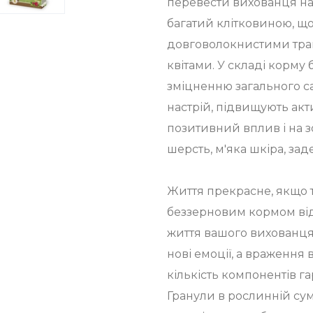
перевести вихованця на 
багатий клітковиною, щ
довговолокнистими трава
квітами. У складі корму 
зміцненню загального с
настрій, підвищують акт
позитивний вплив і на з
шерсть, м'яка шкіра, за
Життя прекрасне, якщо 
беззерновим кормом від
життя вашого вихованця.
нові емоції, а враження 
кількість компонентів г
Гранули в рослинній сум