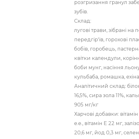
розгризання гранул заб
зубів.
Склад:
лугові трави, зібрані на
передгір'їв, горохові пла
бобів, горобець, пастерн
квітки календули, корінн
боби мунг, насіння льон
кульбаба, ромашка, ехін
Аналітичний склад: білок
16,5%, сира зола 11%, кал
905 мг/кг
Харчові добавки: вітамін А
е.е., вітамін Е 22 мг, зал
20,6 мг, йод 0,3 мг, селен