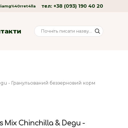
+38 (093) 190 40 20
тел:
liamg%40rret4lla
нтакти
& Degu - Гранульований беззерновий корм
s Mix Chinchilla & Degu -