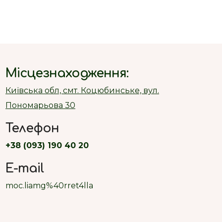
Місцезнаходження:
Київська обл, смт. Коцюбинське, вул.
Пономарьова 30
Телефон
+38 (093) 190 40 20
E-mail
moc.liamg%40rret4lla