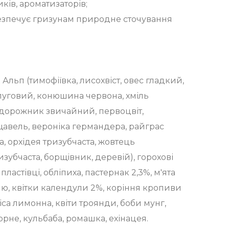
ків, ароматизаторів;
езпечує гризунам природне сточування
я Альп (тимофіївка, лисохвіст, овес гладкий,
 луговий, конюшина червона, хміль
одорожник звичайний, первоцвіт,
щавель, вероніка германдера, райграс
, орхідея тризубчаста, жовтець
зубчаста, борщівник, деревій), горохові
 пластівці, обліпиха, пастернак 2,3%, м'ята
лю, квітки календули 2%, коріння кропиви
іса лимонна, квіти троянди, боби мунг,
орне, кульбаба, ромашка, ехінацея.