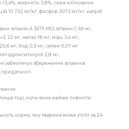
 13,4%, жирність 3,8%, сира клітковина
ьцій 10 732 мг/кг, фосфор 3073 мг/кг, натрій
вки: вітамін А 3575 МО, вітамін С 69 мг,
 Е 22 мг, залізо 18 мг, мідь 3,4 мг,
0,6 мг, йод 0,3 мг, селен 0,07 мг
тілгідрокситолуол 2,8 мг.
мі забезпечує збереження вітамінів
 придатності.
вання:
ише тоді, коли вона майже повністю
ькість корму, яку тварина може з'їсти за 24