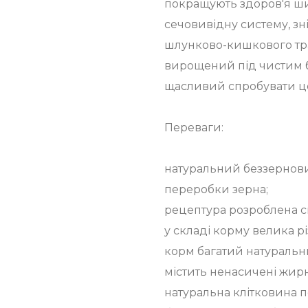
покращують здоров'я шин
сечовивідну систему, зн
шлунково-кишкового тр
вирощений під чистим б
щасливий спробувати це
Переваги:
натуральний беззернови
переробки зерна;
рецептура розроблена с
у складі корму велика р
корм багатий натуральн
містить ненасичені жирн
натуральна клітковина 