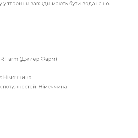
 у тварини завжди мають бути вода і сіно.
JR Farm (Джиер Фарм)
у: Німеччина
 потужностей: Німеччина