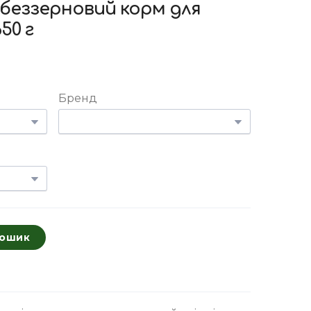
беззерновий корм для
50 г
Бренд
кошик