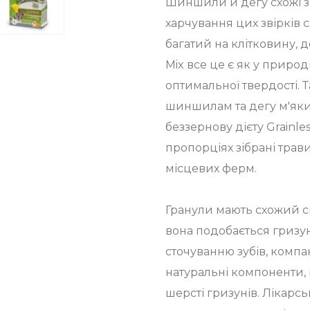
Шиншили й дегу схожі зов
харчування цих звірків 
багатий на клітковину, д
Mix все це є як у природ
оптимальної твердості.
шиншилам та дегу м'яки
беззернову дієту Grainle
пропорціях зібрані трави 
місцевих ферм.
Гранули мають схожий с
вона подобається гризу
сточуванню зубів, компак
натуральні компоненти, 
шерсті гризунів. Лікарськ