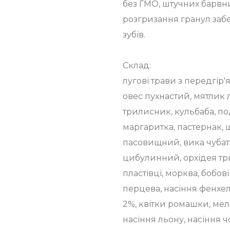
без ГМО, штучних барвни
розгризання гранул заб
зубів.
Склад:
лугові трави з передгір'
овес пухнастий, мятлик
трилисник, кульбаба, п
маргаритка, пастернак, 
пасовищний, вика чубата
цибулинний, орхідея три
пластівці, морква, бобові
перцева, насіння фенхе
2%, квітки ромашки, мел
насіння льону, насіння ч