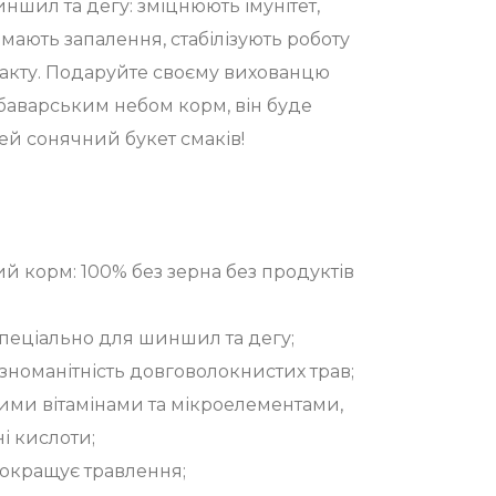
шил та дегу: зміцнюють імунітет,
імають запалення, стабілізують роботу
акту. Подаруйте своєму вихованцю
аварським небом корм, він буде
й сонячний букет смаків!
й корм: 100% без зерна без продуктів
пеціально для шиншил та дегу;
ізноманітність довговолокнистих трав;
ими вітамінами та мікроелементами,
і кислоти;
покращує травлення;