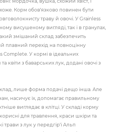
ні: мордочка, вушка, схожий хвіст, і
схоже. Корм обов'язково повинен бути
овговолокнисту траву й овочі. У Grainless
ному висушеному вигляді, так і в гранулах,
 Такий змішаний склад забезпечить
й плавний перехід на повноцінну
ss Complete. У кормі в ідеальних
та квіти з баварських лук, додані овочі з
клад, лише форма подачі дещо інша. Але
нам, насичує їх, допомагає правильному
тніше виглядає в клітці. У складі корму
корисні для травлення, краси шкіри та
і трави з лук у передгір'ї Альп