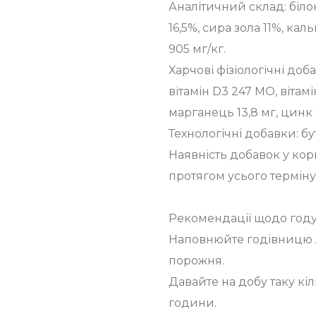
Аналітичний склад: білок
16,5%, сира зола 11%, кал
905 мг/кг.
Харчові фізіологічні доба
вітамін D3 247 МО, вітамін
марганець 13,8 мг, цинк 2
Технологічні добавки: бу
Наявність добавок у кор
протягом усього терміну
Рекомендації щодо году
Наповнюйте годівницю л
порожня.
Давайте на добу таку кіл
години.