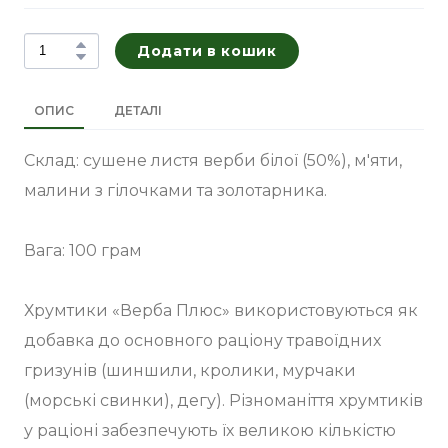
Додати в кошик
ОПИС
ДЕТАЛІ
Склад: сушене листя верби білої (50%), м'яти,
малини з гілочками та золотарника.
Вага: 100 грам
Хрумтики «Верба Плюс» використовуються як
добавка до основного раціону травоїдних
гризунів (шиншили, кролики, мурчаки
(морські свинки), дегу). Різноманіття хрумтиків
у раціоні забезпечують їх великою кількістю