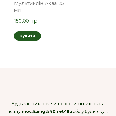
Мультиклін Аква 25
мл
150,00  грн
Купити
Будь-які питання чи пропозиції пишіть на
пошту
moc.liamg%40rret4lla
або у будь-яку із