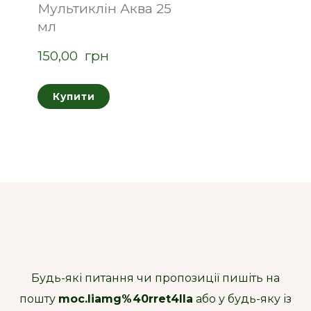
Мультиклін Аква 25
мл
150,00  грн
Купити
Будь-які питання чи пропозиції пишіть на
пошту
moc.liamg%40rret4lla
або у будь-яку із