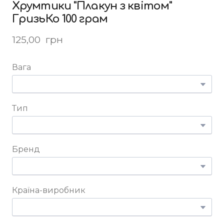
Хрумтики "Плакун з квітом"
ГризьКо 100 грам
125,00  грн
Вага
Тип
Бренд
Країна-виробник