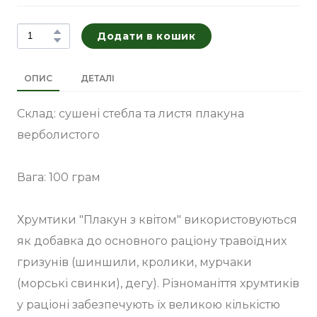
Додати в кошик
ОПИС
ДЕТАЛІ
Склад: сушені стебла та листя плакуна
верболистого
Вага: 100 грам
Хрумтики "Плакун з квітом" використовуються
як добавка до основного раціону травоїдних
гризунів (шиншили, кролики, мурчаки
(морські свинки), дегу). Різноманіття хрумтиків
у раціоні забезпечують їх великою кількістю