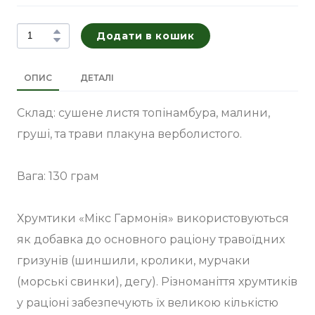
Додати в кошик
ОПИС
ДЕТАЛІ
Склад: сушене листя топінамбура, малини,
груші, та трави плакуна верболистого.
Вага: 130 грам
Хрумтики «Мікс Гармонія» використовуються
як добавка до основного раціону травоїдних
гризунів (шиншили, кролики, мурчаки
(морські свинки), дегу). Різноманіття хрумтиків
у раціоні забезпечують їх великою кількістю