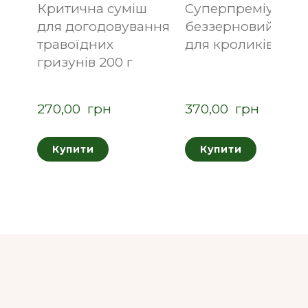
Критична суміш
Суперпреміум
для догодовування
беззерновий кор
травоїдних
для кроликів 0.7 к
гризунів 200 г
270,00  грн
370,00  грн
Купити
Купити