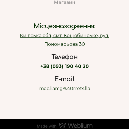
Магазин
Місцезнаходження:
Київська обл, смт. Коцюбинське, вул.
Пономарьова 30
Телефон
+38 (093) 190 40 20
E-mail
moc.liamg%40rret4lla
Made with