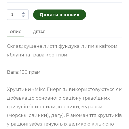
Додати в кошик
ОПИС
ДЕТАЛІ
Склад: сушене листя фундука, липи з квітоом,
яблуня та трава кропиви.
Вага: 130 грам
Хрумтики «Мікс Енергія» використовуються як
добавка до основного раціону травоїдних
гризунів (шиншили, кролики, мурчаки
(морські свинки), дегу). Різноманіття хрумтиків
у раціоні забезпечують їх великою кількістю