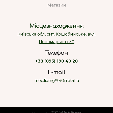
Магазин
Місцезнаходження:
Київська обл, смт. Коцюбинське, вул.
Пономарьова 30
Телефон
+38 (093) 190 40 20
E-mail
moc.liamg%40rret4lla