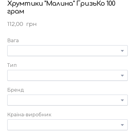
Хрумтики "Малина" ГризьКо 100
грам
112,00  грн
Вага
Тип
Бренд
Країна-виробник