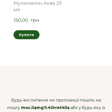
Мультиклін Аква 25
мл
150,00  грн
Купити
Будь-які питання чи пропозиції пишіть на
пошту
moc.liamg%40rret4lla
або у будь-яку із