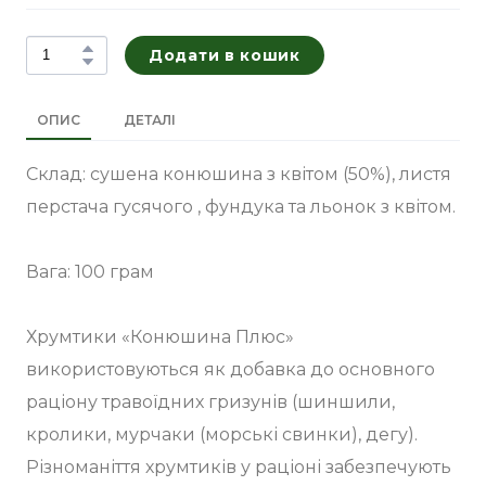
Додати в кошик
ОПИС
ДЕТАЛІ
Склад: сушена конюшина з квітом (50%), листя
перстача гусячого , фундука та льонок з квітом.
Вага: 100 грам
Хрумтики «Конюшина Плюс»
використовуються як добавка до основного
раціону травоїдних гризунів (шиншили,
кролики, мурчаки (морські свинки), дегу).
Різноманіття хрумтиків у раціоні забезпечують