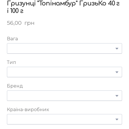
Гризунці "Топінамбур" ГризьКо 40 г
і 100 г
56,00  грн
Вага
Тип
Бренд
Країна-виробник