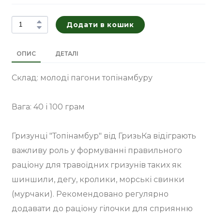
Додати в кошик
ОПИС
ДЕТАЛІ
Склад: молоді пагони топінамбуру
Вага: 40 і 100 грам
Гризунці "Топінамбур" від ГризьКа відіграють
важливу роль у формуванні правильного
раціону для травоїдних гризунів таких як
шиншили, дегу, кролики, морські свинки
(мурчаки). Рекомендовано регулярно
додавати до раціону гілочки для сприянню