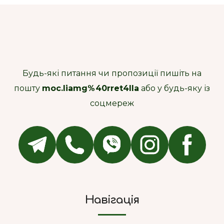
Будь-які питання чи пропозиції пишіть на
пошту
moc.liamg%40rret4lla
або у будь-яку із
соцмереж
Навігація