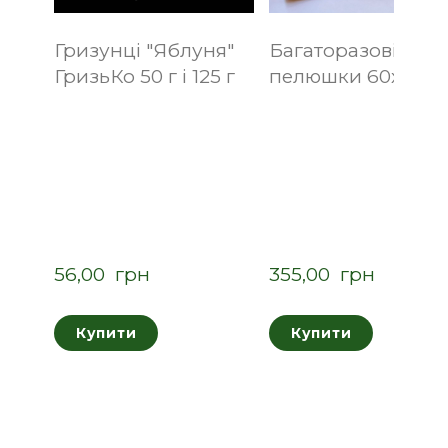
Гризунці "Яблуня"
Багаторазові
ГризьКо 50 г і 125 г
пелюшки 60х40 с
56,00  грн
355,00  грн
Купити
Купити