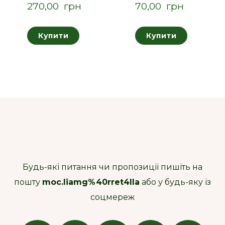
270,00  грн
70,00  грн
Купити
Купити
Будь-які питання чи пропозиції пишіть на
пошту
moc.liamg%40rret4lla
або у будь-яку із
соцмереж