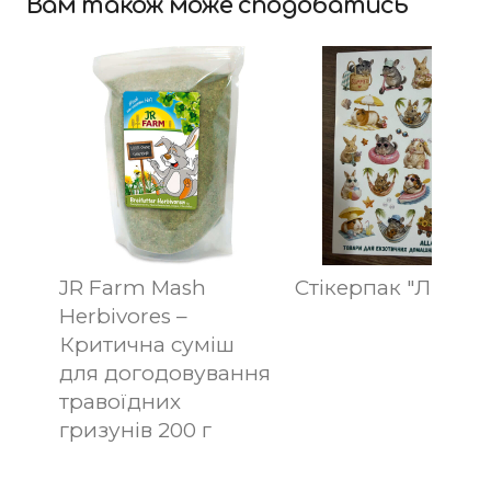
Вам також може сподобатись
JR Farm Mash
Стікерпак "Літній"
Herbivores –
Критична суміш
для догодовування
травоїдних
гризунів 200 г