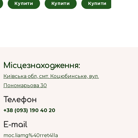
Купити
Купити
Купити
Місцезнаходження:
Київська обл, смт. Коцюбинське, вул.
Пономарьова 30
Телефон
+38 (093) 190 40 20
E-mail
moc.liamg%40rret4lla