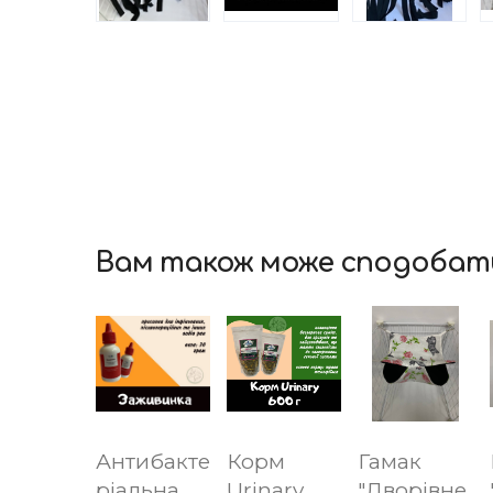
Вам також може сподобат
Антибакте
Корм
Гамак
ріальна
Urinary
"Дворівне