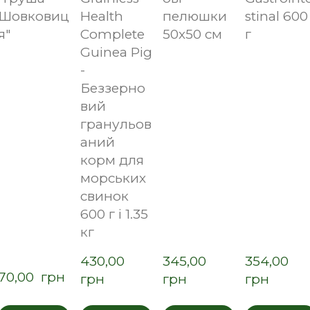
Шовковиц
Health
пелюшки
stinal 600
я"
Complete
50х50 см
г
Guinea Pig
-
Беззерно
вий
гранульов
аний
корм для
морських
свинок
600 г і 1.35
кг
430,00  
345,00  
354,00  
70,00  грн
грн
грн
грн