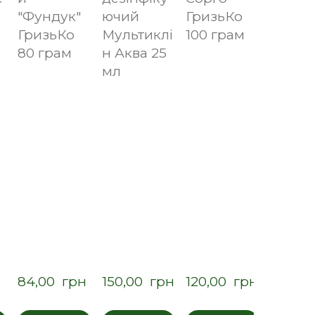
"Фундук"
ючий
ГризьКо
ГризьКо
Мультиклі
100 грам
80 грам
н Аква 25
мл
84,00  грн
150,00  грн
120,00  грн