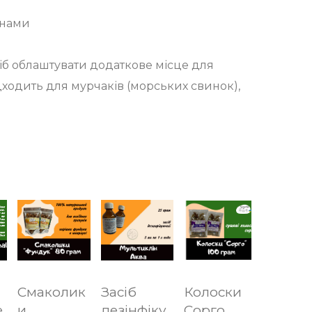
інами
іб облаштувати додаткове місце для
дходить для мурчаків (морських свинок),
Смаколик
Засіб
Колоски
e
и
дезінфіку
Сорго