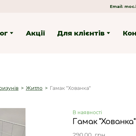
Email:
moc.
ог
Акції
Для клієнтів
Ко
ризунів
Житло
Гамак "Хованка"
В наявності
Гамак "Хованка"
290,00  грн