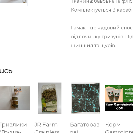
Тканина: бавовна та фліс
Комплектується 3 караб
Гамак - це чудовий спос
відпочинку гризунів. Пі
шиншил та щурів.
ись
Гризлики
JR Farm
Багатораз
Корм
"Груша-
Grainless
ові
Gastroint