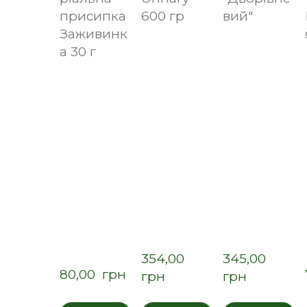
присипка
600 гр
вий"
Заживинк
а 30 г
354,00  
345,00  
80,00  грн
грн
грн