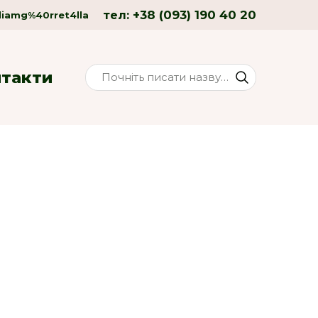
+38 (093) 190 40 20
тел:
liamg%40rret4lla
нтакти