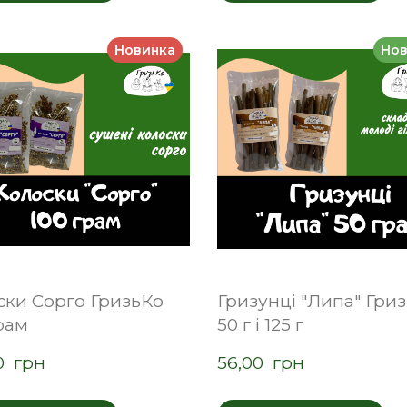
Новинка
Нов
ски Сорго ГризьКо
Гризунці "Липа" Гри
рам
50 г і 125 г
0  грн
56,00  грн