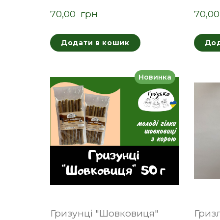
70,00  грн
70,00
Додати в кошик
Дод
Новинка
Гризунці "Шовковиця"
Гриз