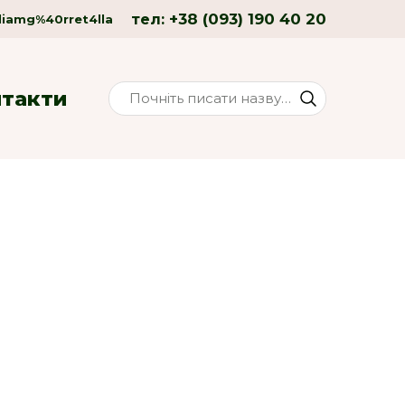
+38 (093) 190 40 20
тел:
liamg%40rret4lla
нтакти