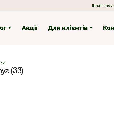
Email:
moc.
ог
Акції
Для клієнтів
Ко
ахи
г (33)