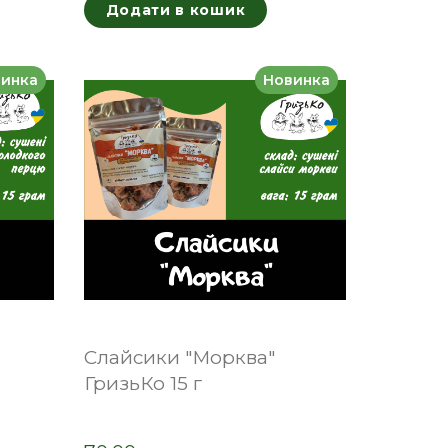
Додати в кошик
инка
Новинка
Слайсики "Морква"
ГризьКо 15 г