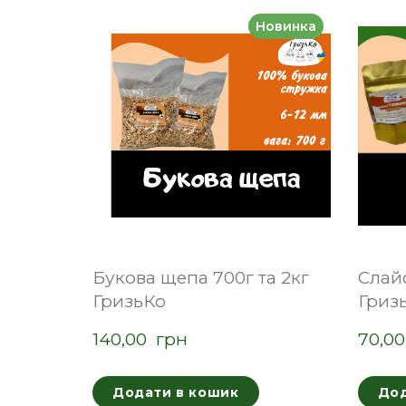
Новинка
Букова щепа 700г та 2кг
Слай
ГризьКо
Гризь
140,00  грн
70,00
Додати в кошик
Дод