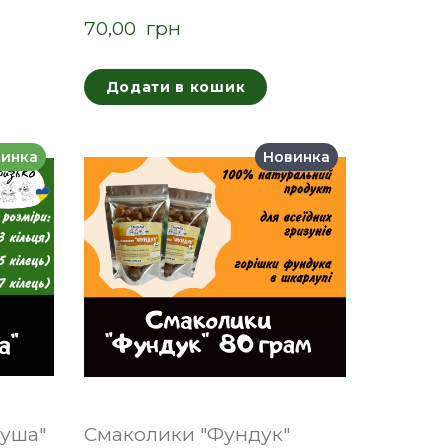
70,00  грн
Додати в кошик
инка
Новинка
руша"
Смаколики "Фундук"