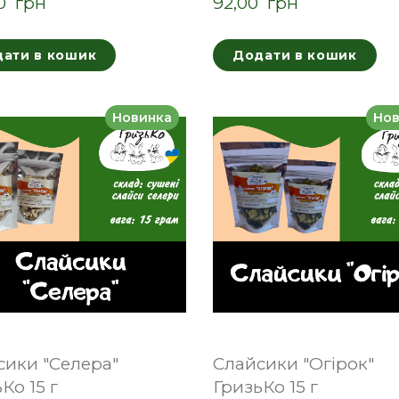
0  грн
92,00  грн
ати в кошик
Додати в кошик
Новинка
Нов
сики "Селера"
Слайсики "Огірок"
Ко 15 г
ГризьКо 15 г