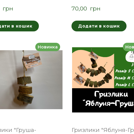
  грн
70,00  грн
ати в кошик
Додати в кошик
Новинка
Нов
лики "Груша-
Гризлики "Яблуня-Г