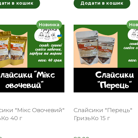
ати в кошик
Додати в кошик
Новинка
Нов
сики "Мікс Овочевий"
Слайсики "Перець"
Ко 40 г
ГризьКо 15 г