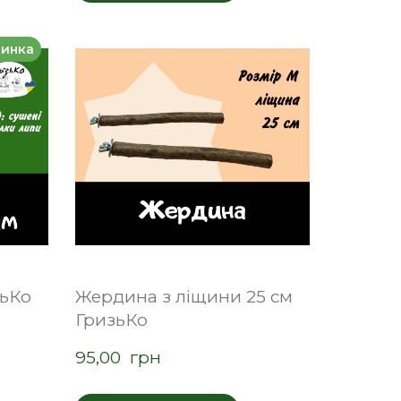
инка
зьКо
Жердина з ліщини 25 см
ГризьКо
95,00  грн