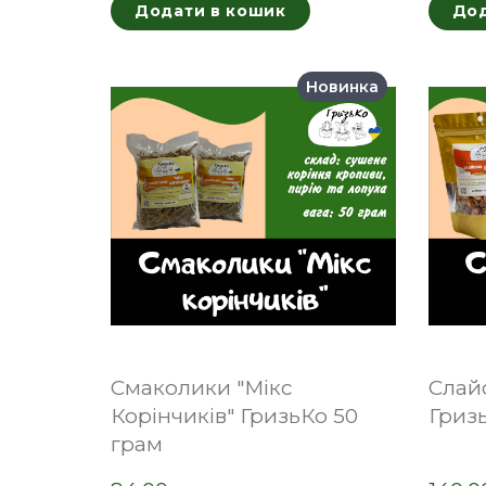
Додати в кошик
Дод
Новинка
Смаколики "Мікс
Слай
Корінчиків" ГризьКо 50
Гризь
грам