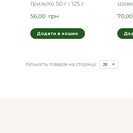
ГризьКо 50 г і 125 г
Шовк
56,00  грн
70,00
Додати в кошик
Дод
Кількість товарів на сторінці: