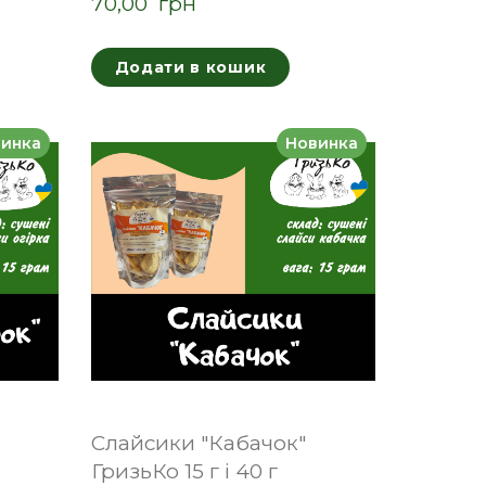
70,00  грн
Додати в кошик
инка
Новинка
Слайсики "Кабачок"
ГризьКо 15 г і 40 г