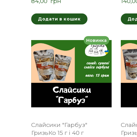
84,00  грн
140,0
Додати в кошик
Дод
Новинка
Слайсики "Гарбуз"
Слай
ГризьКо 15 г і 40 г
Гризь