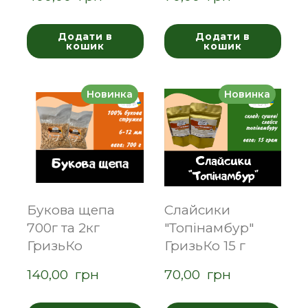
Додати в
Додати в
кошик
кошик
Новинка
Новинка
Букова щепа
Слайсики
700г та 2кг
"Топінамбур"
ГризьКо
ГризьКо 15 г
140,00  грн
70,00  грн