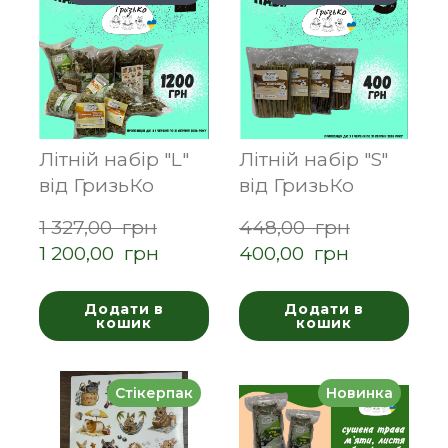
Літній набір "L"
Літній набір "S"
від ГризьКо
від ГризьКо
1 327,00  грн
448,00  грн
1 200,00  грн
400,00  грн
Додати в
Додати в
кошик
кошик
Стікерпак
Новинка