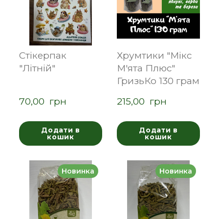
Стікерпак
Хрумтики "Мікс
"Літній"
М'ята Плюс"
ГризьКо 130 грам
70,00  грн
215,00  грн
Додати в
Додати в
кошик
кошик
Новинка
Новинка