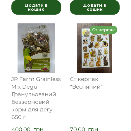
Додати в
Додати в
кошик
кошик
Стікерпак
JR Farm Grainless
Стікерпак
Mix Degu -
"Весняний"
Гранульований
беззерновий
корм для дегу
650 г
400,00  грн
70,00  грн