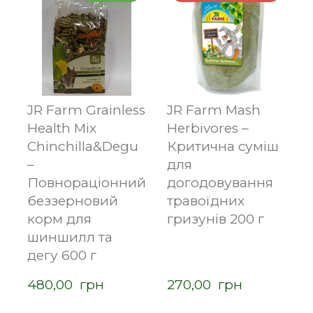
JR Farm Grainless
JR Farm Mash
Health Mix
Herbivores –
Chinchilla&Degu
Критична суміш
–
для
Повнораціонний
догодовування
беззерновий
травоїдних
корм для
гризунів 200 г
шиншилл та
дегу 600 г
480,00  грн
270,00  грн