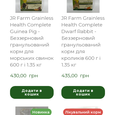
JR Farm Grainless
JR Farm Grainless
Health Complete
Health Complete
Guinea Pig -
Dwarf Rabbit -
Беззерновий
Беззерновий
гранульований
гранульований
корм для
корм для
морських свинок
кроликів 600 г і
600 г і 1.35 кг
1.35 кг
430,00  грн
435,00  грн
Додати в
Додати в
кошик
кошик
Новинка
Лікувальний корм