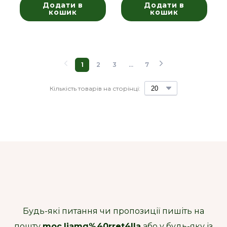
Додати в
Додати в
кошик
кошик
1
2
3
...
7
Кількість товарів на сторінці:
Будь-які питання чи пропозиції пишіть на
пошту
moc.liamg%40rret4lla
або у будь-яку із