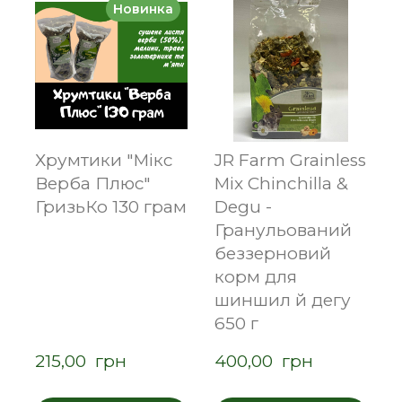
Новинка
Хрумтики "Мікс
JR Farm Grainless
Верба Плюс"
Mix Chinchilla &
ГризьКо 130 грам
Degu -
Гранульований
беззерновий
корм для
шиншил й дегу
650 г
215,00  грн
400,00  грн