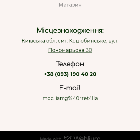
Магазин
Місцезнаходження:
Київська обл, смт. Коцюбинське, вул.
Пономарьова 30
Телефон
+38 (093) 190 40 20
E-mail
moc.liamg%40rret4lla
Made with