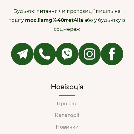
Будь-які питання чи пропозиції пишіть на
пошту
moc.liamg%40rret4lla
або у будь-яку із
соцмереж
Навігація
Про нас
Категорії
Новинки