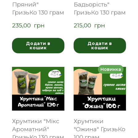
Пряний"
Бадьорість"
ГризьКо 130 грам
ГризьКо 130 грам
235,00  грн
215,00  грн
Додати в
Додати в
кошик
кошик
Новинка
Хрумтики "Мікс
Хрумтики
Ароматний"
"Ожина" ГризьКо
ГризьКо 130 грам
100 грам