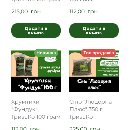
215,00  грн
112,00  грн
Додати в
Додати в
кошик
кошик
Новинка
Топ продажів
Хрумтики
Сіно "Люцерна
"Фундук"
Плюс" 350 г
ГризьКо 100 грам
ГризьКо
112,00  грн
225,00  грн