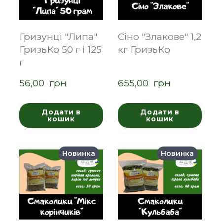
Гризунці "Липа"
Сіно "Злакове" 1,2
ГризьКо 50 г і 125
кг ГризьКо
г
56,00  грн
655,00  грн
Додати в
Додати в
кошик
кошик
Новинка
Новинка