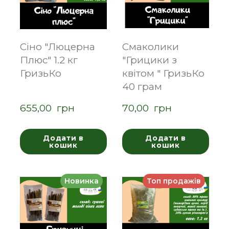
Сіно "Люцерна
Смаколики
Плюс" 1.2 кг
"Грицики з
ГризьКо
квітом " ГризьКо
40 грам
655,00  грн
70,00  грн
Додати в
Додати в
кошик
кошик
Новинка
Топ продажів