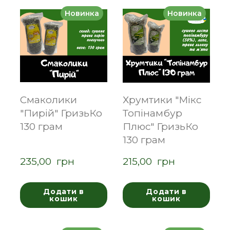
Новинка
Новинка
Смаколики
Хрумтики "Мікс
"Пирій" ГризьКо
Топінамбур
130 грам
Плюс" ГризьКо
130 грам
235,00  грн
215,00  грн
Додати в
Додати в
кошик
кошик