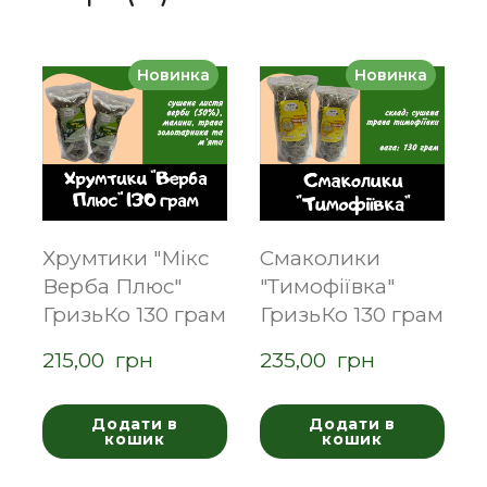
Новинка
Новинка
Хрумтики "Мікс
Смаколики
Верба Плюс"
"Тимофіївка"
ГризьКо 130 грам
ГризьКо 130 грам
215,00  грн
235,00  грн
Додати в
Додати в
кошик
кошик