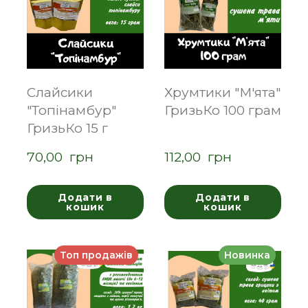
Слайсики
Хрумтики "М'ята"
"Топінамбур"
ГризьКо 100 грам
ГризьКо 15 г
70,00  грн
112,00  грн
Додати в
Додати в
кошик
кошик
Топ продажів
Новинка