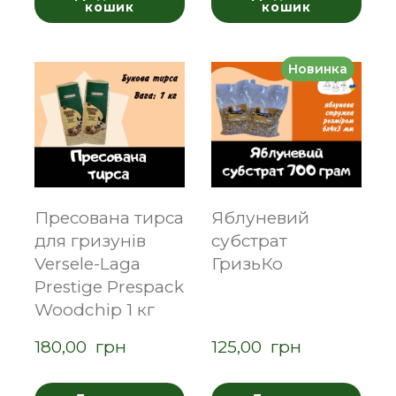
кошик
кошик
Новинка
Пресована тирса
Яблуневий
для гризунів
субстрат
Versele-Laga
ГризьКо
Prestige Prespack
Woodchip 1 кг
180,00  грн
125,00  грн