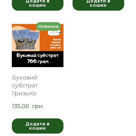
Додати в
Додати в
кошик
кошик
Новинка
Буковий
субстрат
ГризьКо
135,00  грн
Додати в
кошик